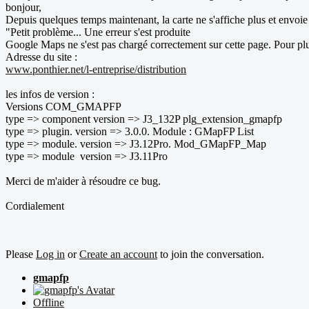
bonjour,
Depuis quelques temps maintenant, la carte ne s'affiche plus et envoie
"Petit problème... Une erreur s'est produite
Google Maps ne s'est pas chargé correctement sur cette page. Pour plus
Adresse du site :
www.ponthier.net/l-entreprise/distribution
les infos de version :
Versions COM_GMAPFP
type => component version => J3_132P plg_extension_gmapfp
type => plugin. version => 3.0.0. Module : GMapFP List
type => module. version => J3.12Pro. Mod_GMapFP_Map
type => module version => J3.11Pro
Merci de m'aider à résoudre ce bug.
Cordialement
Please
Log in
or
Create an account
to join the conversation.
gmapfp
Offline