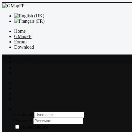
Home
GMapFP
Forum
Download
Index
Recent topics
Rules
Search
Index
Recent topics
Rules
Search
Log in
Username
Password
Remember me