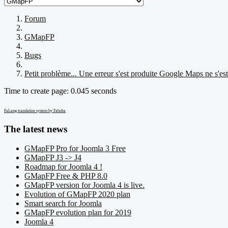
Forum
GMapFP
Bugs
Petit problème... Une erreur s'est produite Google Maps ne s'es
Time to create page: 0.045 seconds
FaLang translation system by Faboba
The latest news
GMapFP Pro for Joomla 3 Free
GMapFP J3 -> J4
Roadmap for Joomla 4 !
GMapFP Free & PHP 8.0
GMapFP version for Joomla 4 is live.
Evolution of GMapFP 2020 plan
Smart search for Joomla
GMapFP evolution plan for 2019
Joomla 4