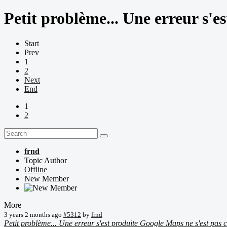
Petit problème... Une erreur s'e
Start
Prev
1
2
Next
End
1
2
frnd
Topic Author
Offline
New Member
More
3 years 2 months ago
#5312
by
frnd
Petit problème... Une erreur s'est produite Google Maps ne s'est pas 