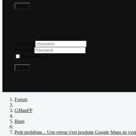
Log in
Forgot your password?
Forgot your username?
Create an account
Log in
Username
Password
Remember me
Log in
Forgot your password?
Forgot your username?
Create an account
Forum
GMapFP
Bugs
Petit problème... Une erreur s'est produite Google Maps ne s'es