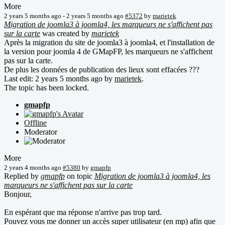
More
2 years 5 months ago
-
2 years 5 months ago
#5372
by
marietek
Migration de joomla3 à joomla4, les marqueurs ne s'affichent pas
sur la carte
was created by
marietek
Après la migration du site de joomla3 à joomla4, et l'installation de
la version pour joomla 4 de GMapFP, les marqueurs ne s'affichent
pas sur la carte.
De plus les données de publication des lieux sont effacées ???
Last edit: 2 years 5 months ago by
marietek
.
The topic has been locked.
gmapfp
Offline
Moderator
More
2 years 4 months ago
#5380
by
gmapfp
Replied by
gmapfp
on topic
Migration de joomla3 à joomla4, les
marqueurs ne s'affichent pas sur la carte
Bonjour,
En espérant que ma réponse n'arrive pas trop tard.
Pouvez vous me donner un accès super utilisateur (en mp) afin que