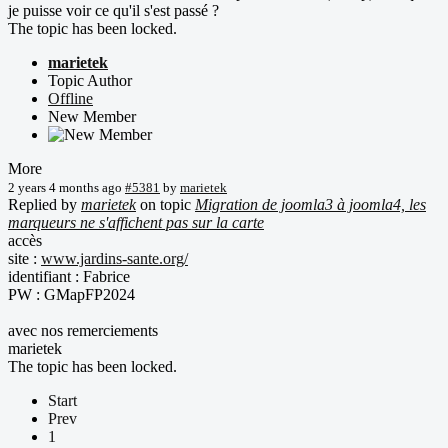
je puisse voir ce qu'il s'est passé ?
The topic has been locked.
marietek
Topic Author
Offline
New Member
More
2 years 4 months ago
#5381
by
marietek
Replied by
marietek
on topic
Migration de joomla3 à joomla4, les
marqueurs ne s'affichent pas sur la carte
accès
site :
www.jardins-sante.org/
identifiant : Fabrice
PW : GMapFP2024
avec nos remerciements
marietek
The topic has been locked.
Start
Prev
1