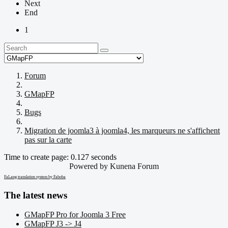
Next
End
1
Forum
GMapFP
Bugs
Migration de joomla3 à joomla4, les marqueurs ne s'affichent
pas sur la carte
Time to create page: 0.127 seconds
Powered by
Kunena Forum
FaLang translation system by Faboba
The latest news
GMapFP Pro for Joomla 3 Free
GMapFP J3 -> J4