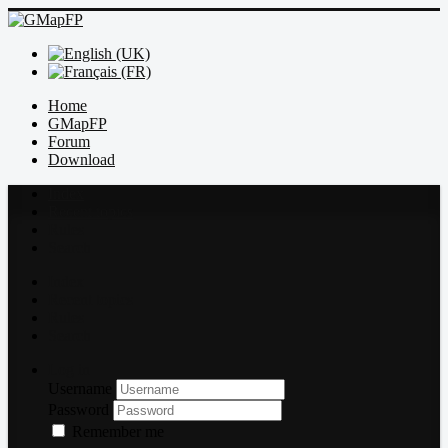
Home
GMapFP
Forum
Download
Index
Recent topics
Rules
Search
Index
Recent topics
Rules
Search
Log in
Username
Password
Remember me