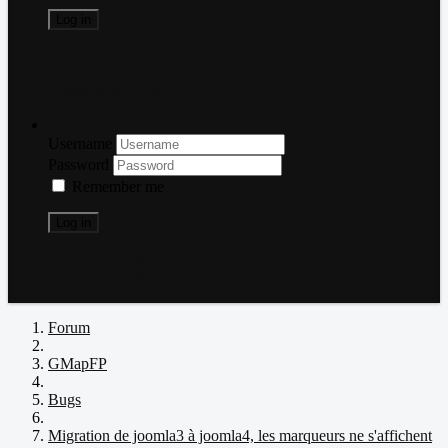
Log in
Forgot your password?
Forgot your username?
Create an account
Log in
Username
Password
Remember me
Log in
Forgot your password?
Forgot your username?
Create an account
Forum
GMapFP
Bugs
Migration de joomla3 à joomla4, les marqueurs ne s'affichent