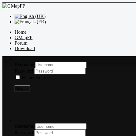
Home
GMapFP
Forum
Download
Log in
Username
Password
Remember me
Log in
Forgot your password?
Forgot your username?
Create an account
Log in
Username
Password