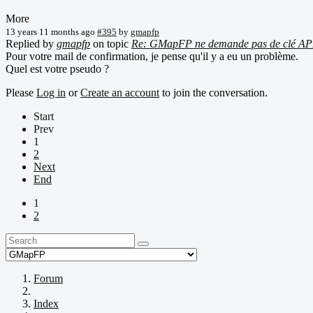
More
13 years 11 months ago
#395
by
gmapfp
Replied by
gmapfp
on topic
Re: GMapFP ne demande pas de clé AP
Pour votre mail de confirmation, je pense qu'il y a eu un problème.
Quel est votre pseudo ?
Please
Log in
or
Create an account
to join the conversation.
Start
Prev
1
2
Next
End
1
2
Forum
Index