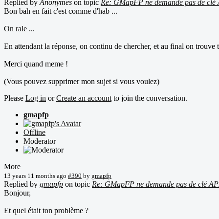
Replied by
Anonymes
on topic
Re: GMapFP ne demande pas de clé 
Bon bah en fait c'est comme d'hab ...
On rale ...
En attendant la réponse, on continu de chercher, et au final on trouve t
Merci quand meme !
(Vous pouvez supprimer mon sujet si vous voulez)
Please
Log in
or
Create an account
to join the conversation.
gmapfp
Offline
Moderator
More
13 years 11 months ago
#390
by
gmapfp
Replied by
gmapfp
on topic
Re: GMapFP ne demande pas de clé AP
Bonjour,
Et quel était ton problème ?