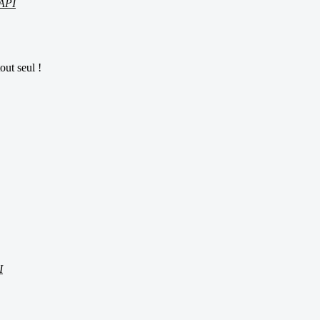
API
out seul !
I