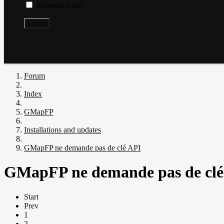
Remember me
Log in
Forgot your password?
Forgot your username?
Create an account
Forum
Index
GMapFP
Installations and updates
GMapFP ne demande pas de clé API
GMapFP ne demande pas de clé
Start
Prev
1
2