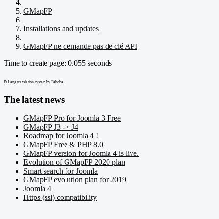
GMapFP
Installations and updates
GMapFP ne demande pas de clé API
Time to create page: 0.055 seconds
FaLang translation system by Faboba
The latest news
GMapFP Pro for Joomla 3 Free
GMapFP J3 -> J4
Roadmap for Joomla 4 !
GMapFP Free & PHP 8.0
GMapFP version for Joomla 4 is live.
Evolution of GMapFP 2020 plan
Smart search for Joomla
GMapFP evolution plan for 2019
Joomla 4
Https (ssl) compatibility