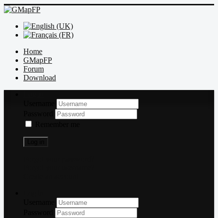
Home
GMapFP
Forum
Download
Log in
Username
Password
Remember me
Log in
Forgot your password?
Forgot your username?
Create an account
Log in
Username
Password