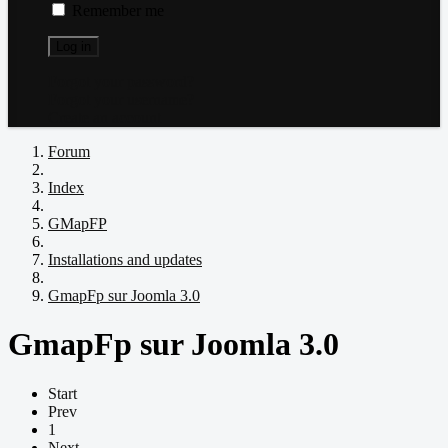
Remember me
Log in
Forgot your password?
Forgot your username?
Create an account
Forum
Index
GMapFP
Installations and updates
GmapFp sur Joomla 3.0
GmapFp sur Joomla 3.0
Start
Prev
1
Next