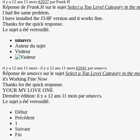
il y a 12 ans 11 mois
#2037
par
Frank.H
Réponse de
Frank.H
sur le sujet
Select a Top Level Category in the 
I had the same problem.
I have installed the J3-8F version and it works fine.
Thanks for the quick response.
Le sujet a été verrouillé.
umavcs
Auteur du sujet
Visiteur
il y a 12 ans 11 mois
-
il y a 12 ans 11 mois
#2041
par
umavcs
Réponse de
umavcs
sur le sujet
Select a Top Level Category in the m
it's Working Fine Now
Thanks for the quick response.
YOUR MY LOVE ONE
Dernière édition: il y a 12 ans 11 mois par
umavcs
.
Le sujet a été verrouillé.
Début
Précédent
1
Suivant
Fin