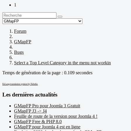
1
Forum
GMapFP
Bugs
Select a Top Level Category in the menu not workin
Temps de génération de la page : 0.109 secondes
FaLang translation system by Faboba
Les dernières actualités
GMapFP Pro pour Joomla 3 Gratuit
GMapFP J3 -> J4
Feuille de route de la version pour Joomla 4 !
GMapFP Free & PHP 8.0
GMapFP pour Joomla 4 est en ligne