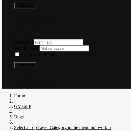
Connexion
Mot de passe perdu ?
Nom d'utilisateur perdu ?
Créer un compte
Connexion
Identifiant
Mot de passe
Se souvenir de moi
Connexion
Mot de passe perdu ?
Nom d'utilisateur perdu ?
Créer un compte
Forum
GMapFP
Bugs
Select a Top Level Category in the menu not workin