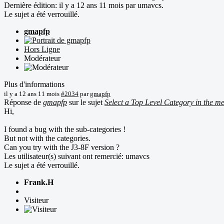
Dernière édition: il y a 12 ans 11 mois par
umavcs
.
Le sujet a été verrouillé.
gmapfp
Hors Ligne
Modérateur
Plus d'informations
il y a 12 ans 11 mois
#2034
par
gmapfp
Réponse de
gmapfp
sur le sujet
Select a Top Level Category in the m
Hi,
I found a bug with the sub-categories !
But not with the categories.
Can you try with the J3-8F version ?
Les utilisateur(s) suivant ont remercié:
umavcs
Le sujet a été verrouillé.
Frank.H
Visiteur