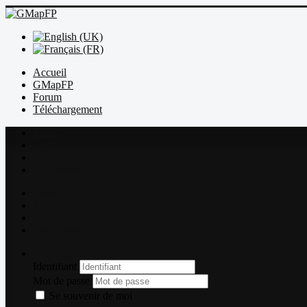
Accueil
GMapFP
Forum
Téléchargement
Index
Sujets récents
Règles
Recherche
Index
Sujets récents
Règles
Recherche
Connexion
Identifiant
Mot de passe
Se souvenir de moi