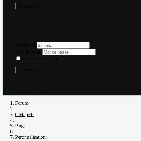
Connexion
Mot de passe perdu ?
Nom d'utilisateur perdu ?
Créer un compte
Connexion
Identifiant
Mot de passe
Se souvenir de moi
Connexion
Mot de passe perdu ?
Nom d'utilisateur perdu ?
Créer un compte
Forum
GMapFP
Bugs
Peronnalisation