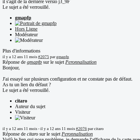
il s'agit de la dernière versio j3_9F
Le sujet a été verrouillé.
gmapfp
Hors Ligne
Modérateur
Plus d'informations
il y a 12 ans 11 mois
#2075
par
gmapfp
Réponse de
gmapfp
sur le sujet
Peronnalisation
Bonjour,
J'ai essayé sur plusieurs configuration et ne constate pas de défaut.
As tu un lien du défaut ?
Le sujet a été verrouillé.
citaro
Auteur du sujet
Visiteur
il y a 12 ans 11 mois
-
il y a 12 ans 11 mois
#2076
par
citaro
Réponse de
citaro
sur le sujet
Peronnalisation
Voilà le lien qui pose problème, je demande l'affichage de la carte avec