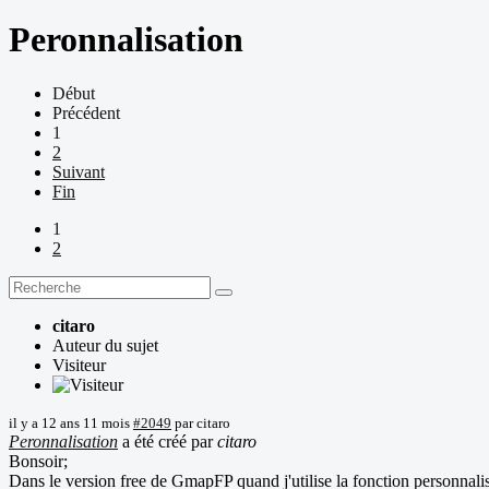
Peronnalisation
Début
Précédent
1
2
Suivant
Fin
1
2
citaro
Auteur du sujet
Visiteur
il y a 12 ans 11 mois
#2049
par
citaro
Peronnalisation
a été créé par
citaro
Bonsoir;
Dans le version free de GmapFP quand j'utilise la fonction personnalisa