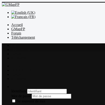
Accueil
GMapFP
Forum
Téléchargement
Index
Sujets récents
Règles
Recherche
Index
Sujets récents
Règles
Recherche
Connexion
Identifiant
Mot de passe
Se souvenir de moi