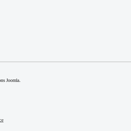
sions Joomla.
ce