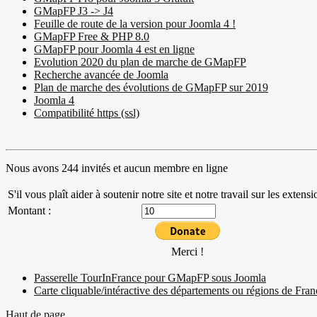
GMapFP J3 -> J4
Feuille de route de la version pour Joomla 4 !
GMapFP Free & PHP 8.0
GMapFP pour Joomla 4 est en ligne
Evolution 2020 du plan de marche de GMapFP
Recherche avancée de Joomla
Plan de marche des évolutions de GMapFP sur 2019
Joomla 4
Compatibilité https (ssl)
Nous avons 244 invités et aucun membre en ligne
S'il vous plaît aider à soutenir notre site et notre travail sur les exten
Montant :
Merci !
Passerelle TourInFrance pour GMapFP sous Joomla
Carte cliquable/intéractive des départements ou régions de Fran
Haut de page