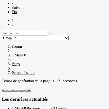
2
Suivant
Fin
1
2
Forum
GMapFP
Bugs
Peronnalisation
Temps de génération de la page : 0.131 secondes
FaLang translation system by Faboba
Les dernières actualités
GMapFP Pro pour Joomla 3 Gratuit