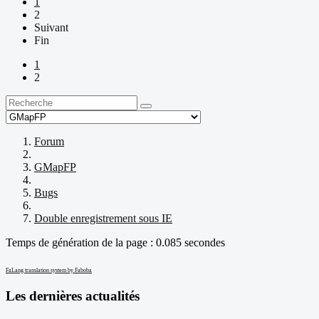
1
2
Suivant
Fin
1
2
Forum
GMapFP
Bugs
Double enregistrement sous IE
Temps de génération de la page : 0.085 secondes
FaLang translation system by Faboba
Les dernières actualités