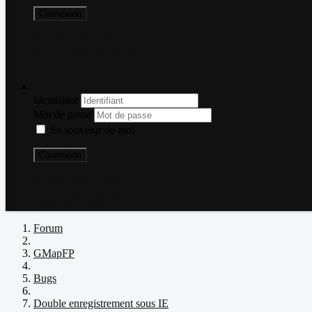
Connexion
Mot de passe perdu ?
Nom d'utilisateur perdu ?
Créer un compte
Connexion
Identifiant
Mot de passe
Se souvenir de moi
Connexion
Mot de passe perdu ?
Nom d'utilisateur perdu ?
Créer un compte
Forum
GMapFP
Bugs
Double enregistrement sous IE