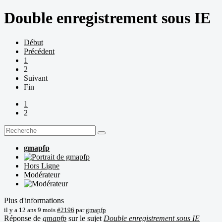
Double enregistrement sous IE
Début
Précédent
1
2
Suivant
Fin
1
2
gmapfp
Hors Ligne
Modérateur
Plus d'informations
il y a 12 ans 9 mois
#2196
par
gmapfp
Réponse de
gmapfp
sur le sujet
Double enregistrement sous IE