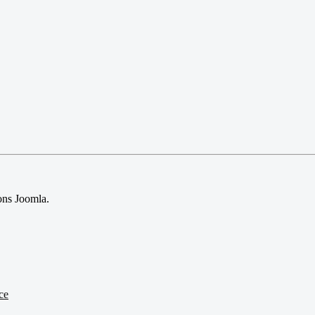
sions Joomla.
ce