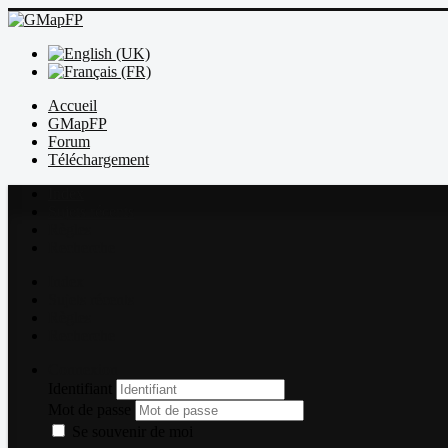
Accueil
GMapFP
Forum
Téléchargement
Index
Sujets récents
Règles
Recherche
Index
Sujets récents
Règles
Recherche
Connexion
Identifiant
Mot de passe
Se souvenir de moi