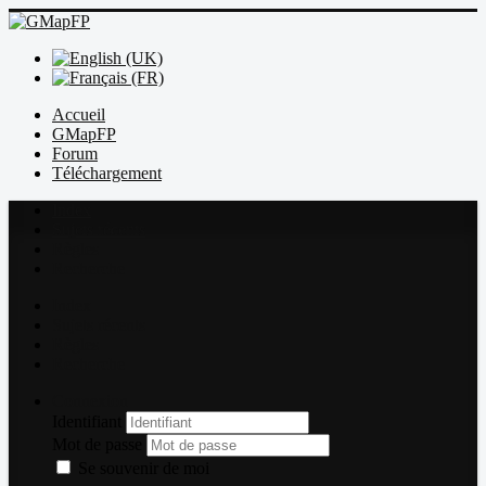
Accueil
GMapFP
Forum
Téléchargement
Index
Sujets récents
Règles
Recherche
Index
Sujets récents
Règles
Recherche
Connexion
Identifiant
Mot de passe
Se souvenir de moi