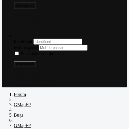
Connexion
Mot de passe perdu ?
Nom d'utilisateur perdu ?
Créer un compte
Connexion
Identifiant
Mot de passe
Se souvenir de moi
Connexion
Mot de passe perdu ?
Nom d'utilisateur perdu ?
Créer un compte
Forum
GMapFP
Bugs
GMapFP