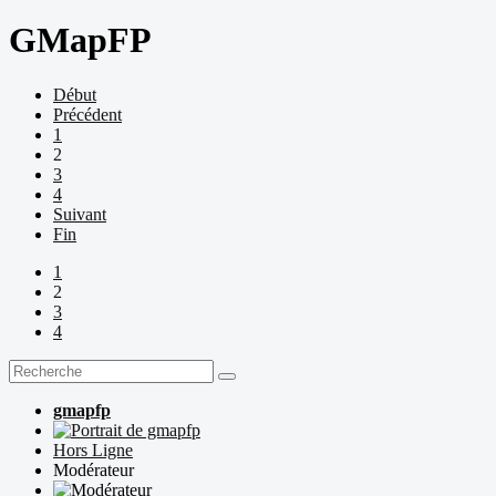
GMapFP
Début
Précédent
1
2
3
4
Suivant
Fin
1
2
3
4
gmapfp
Hors Ligne
Modérateur