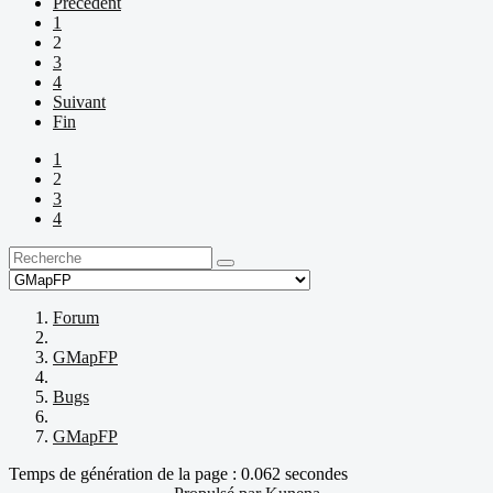
Précédent
1
2
3
4
Suivant
Fin
1
2
3
4
Forum
GMapFP
Bugs
GMapFP
Temps de génération de la page : 0.062 secondes