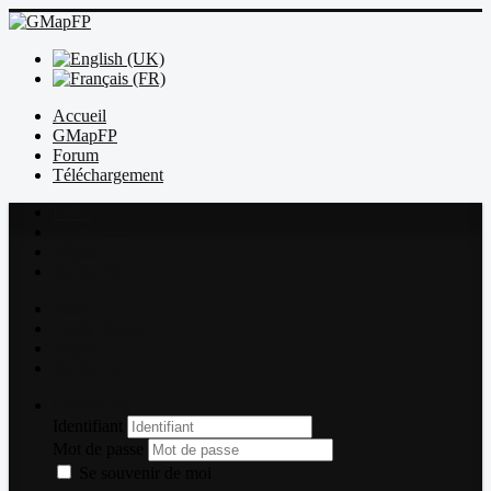
Accueil
GMapFP
Forum
Téléchargement
Index
Sujets récents
Règles
Recherche
Index
Sujets récents
Règles
Recherche
Connexion
Identifiant
Mot de passe
Se souvenir de moi