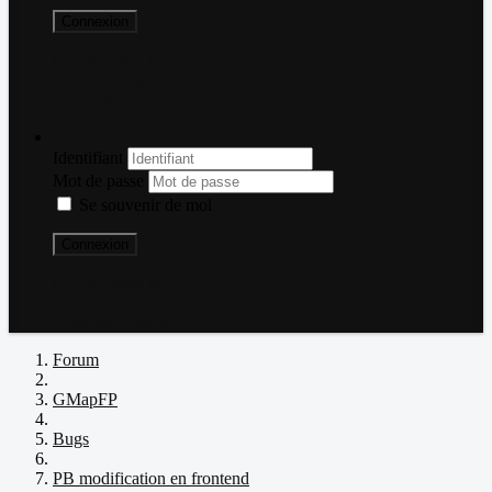
Connexion
Mot de passe perdu ?
Nom d'utilisateur perdu ?
Créer un compte
Connexion
Identifiant
Mot de passe
Se souvenir de moi
Connexion
Mot de passe perdu ?
Nom d'utilisateur perdu ?
Créer un compte
Forum
GMapFP
Bugs
PB modification en frontend