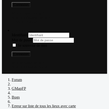
Connexion
Mot de passe perdu ?
Nom d'utilisateur perdu ?
Créer un compte
Connexion
Identifiant
Mot de passe
Se souvenir de moi
Connexion
Mot de passe perdu ?
Nom d'utilisateur perdu ?
Créer un compte
Forum
GMapFP
Bugs
Erreur sur liste de tous les lieux avec carte