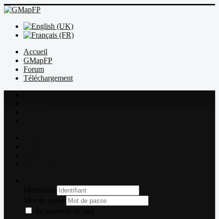
Accueil
GMapFP
Forum
Téléchargement
Index
Sujets récents
Règles
Recherche
Index
Sujets récents
Règles
Recherche
Connexion
Identifiant
Mot de passe
Se souvenir de moi