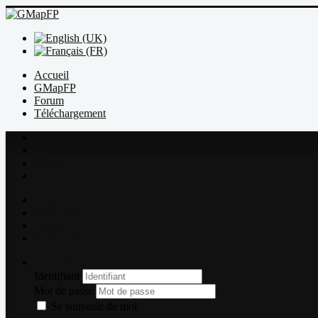
Accueil
GMapFP
Forum
Téléchargement
Index
Sujets récents
Règles
Recherche
Index
Sujets récents
Règles
Recherche
Connexion
Identifiant
Mot de passe
Se souvenir de moi