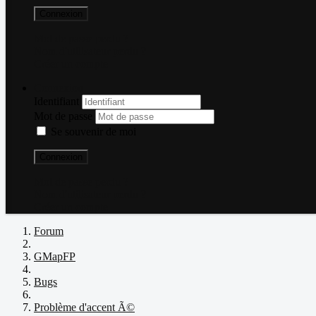
Connexion
Mot de passe perdu ?
Nom d'utilisateur perdu ?
Créer un compte
Connexion
Identifiant
Mot de passe
Se souvenir de moi
Connexion
Mot de passe perdu ?
Nom d'utilisateur perdu ?
Créer un compte
Forum
GMapFP
Bugs
Problème d'accent Ã©