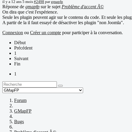
il y a 12 ans 5 mois
#2498
par
gmapfp
Réponse de
gmapfp
sur le sujet
Problème d'accent Ã©
On dira que c'est l'expérience.
Seule les plugin peuvent agir sur le contenu du code. Et seule les plu
A partir de la il faut essayé de désactiver les plugin "non Joomla".
Connexion
ou
Créer un compte
pour participer à la conversation.
Début
Précédent
1
Suivant
Fin
1
Forum
GMapFP
Bugs