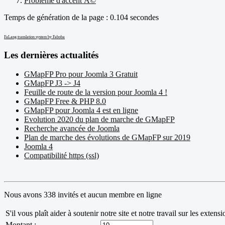
Problème d'accent Ã©
Temps de génération de la page : 0.104 secondes
FaLang translation system by Faboba
Les dernières actualités
GMapFP Pro pour Joomla 3 Gratuit
GMapFP J3 -> J4
Feuille de route de la version pour Joomla 4 !
GMapFP Free & PHP 8.0
GMapFP pour Joomla 4 est en ligne
Evolution 2020 du plan de marche de GMapFP
Recherche avancée de Joomla
Plan de marche des évolutions de GMapFP sur 2019
Joomla 4
Compatibilité https (ssl)
Nous avons 338 invités et aucun membre en ligne
S'il vous plaît aider à soutenir notre site et notre travail sur les exten
Montant :