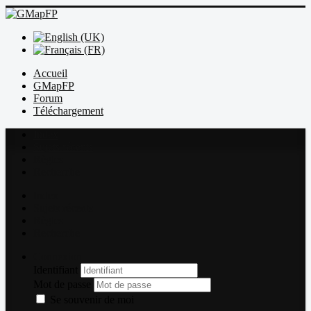
Accueil
GMapFP
Forum
Téléchargement
Index
Sujets récents
Règles
Recherche
Index
Sujets récents
Règles
Recherche
Connexion
Identifiant
Mot de passe
Se souvenir de moi