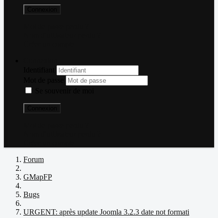
Connexion
Mot de passe perdu ?
Nom d'utilisateur perdu ?
Créer un compte
Connexion
Identifiant
Mot de passe
Se souvenir de moi
Connexion
Mot de passe perdu ?
Nom d'utilisateur perdu ?
Créer un compte
Forum
GMapFP
Bugs
URGENT: après update Joomla 3.2.3 date not formati