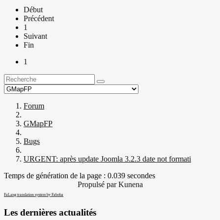
Début
Précédent
1
Suivant
Fin
1
Forum
GMapFP
Bugs
URGENT: après update Joomla 3.2.3 date not formati
Temps de génération de la page : 0.039 secondes
Propulsé par
Kunena
FaLang translation system by Faboba
Les dernières actualités