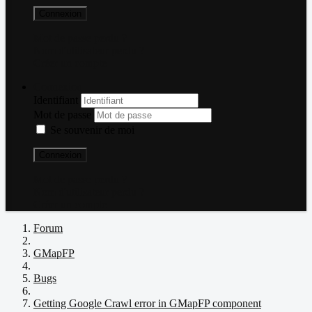
Connexion
Mot de passe perdu ?
Nom d'utilisateur perdu ?
Créer un compte
Connexion
Identifiant
Mot de passe
Se souvenir de moi
Connexion
Mot de passe perdu ?
Nom d'utilisateur perdu ?
Créer un compte
Forum
GMapFP
Bugs
Getting Google Crawl error in GMapFP component