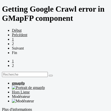
Getting Google Crawl error in
GMapFP component
Début
Précédent
1
2
Suivant
Fin
1
2
gmapfp
Hors Ligne
Modérateur
Plus d'informations