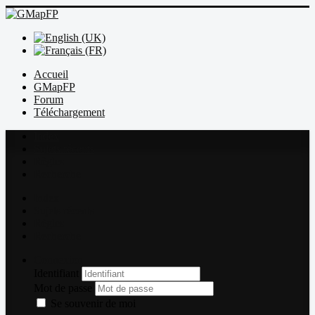
Accueil
GMapFP
Forum
Téléchargement
Index
Sujets récents
Règles
Recherche
Index
Sujets récents
Règles
Recherche
Connexion
Identifiant
Mot de passe
Se souvenir de moi