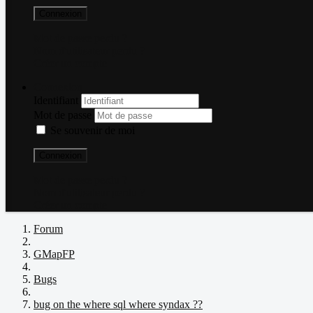
Connexion
Mot de passe perdu ?
Nom d'utilisateur perdu ?
Créer un compte
Connexion
Identifiant
Mot de passe
Se souvenir de moi
Connexion
Mot de passe perdu ?
Nom d'utilisateur perdu ?
Créer un compte
Forum
GMapFP
Bugs
bug on the where sql where syndax ??