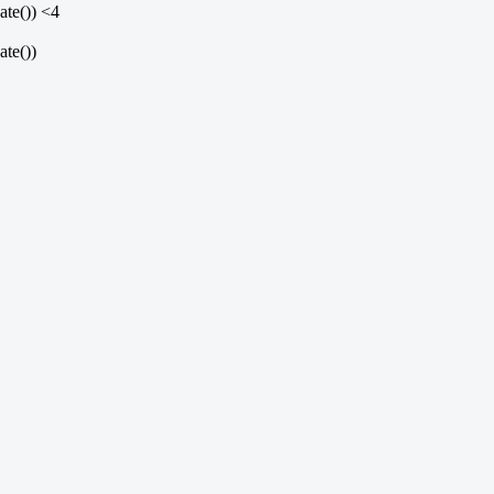
te()) <4
te())