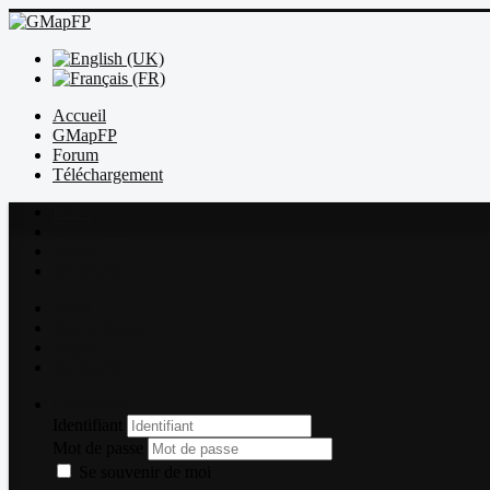
Accueil
GMapFP
Forum
Téléchargement
Index
Sujets récents
Règles
Recherche
Index
Sujets récents
Règles
Recherche
Connexion
Identifiant
Mot de passe
Se souvenir de moi