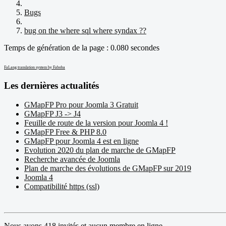
Bugs
bug on the where sql where syndax ??
Temps de génération de la page : 0.080 secondes
FaLang translation system by Faboba
Les dernières actualités
GMapFP Pro pour Joomla 3 Gratuit
GMapFP J3 -> J4
Feuille de route de la version pour Joomla 4 !
GMapFP Free & PHP 8.0
GMapFP pour Joomla 4 est en ligne
Evolution 2020 du plan de marche de GMapFP
Recherche avancée de Joomla
Plan de marche des évolutions de GMapFP sur 2019
Joomla 4
Compatibilité https (ssl)
Nous avons 418 invités et aucun membre en ligne