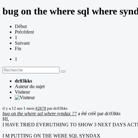
bug on the where sql where syn
Début
Précédent
1
Suivant
Fin
1
dc03kks
Auteur du sujet
Visiteur
il y a 12 ans 1 mois
#2878
par
dc03kks
bug on the where sql where syndax ??
a été créé par
dc03kks
HI,
I HAVE TRIED EVERUTHING TO SHOW 3 NEXT DAYS ACT
I M PUTTING ON THE WERE SQL SYNDAX