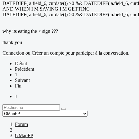
DATEDIFF( a.field_6, curdate()) >0 && DATEDIFF( a.field_6, curda
AND WHEN I M SAVING I M GETTING
DATEDIFF( a.field_6, curdate()) >0 && DATEDIFF( a.field_6, curda
why its eating the < sign ???
thank you
Connexion
ou
Créer un compte
pour participer à la conversation.
Début
Précédent
1
Suivant
Fin
1
Forum
GMapFP