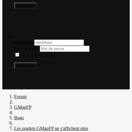
Connexion
Mot de passe perdu ?
Nom d'utilisateur perdu ?
Créer un compte
Connexion
Identifiant
Mot de passe
Se souvenir de moi
Connexion
Mot de passe perdu ?
Nom d'utilisateur perdu ?
Créer un compte
Forum
GMapFP
Bugs
Les onglets GMapFP ne s'affichent plus