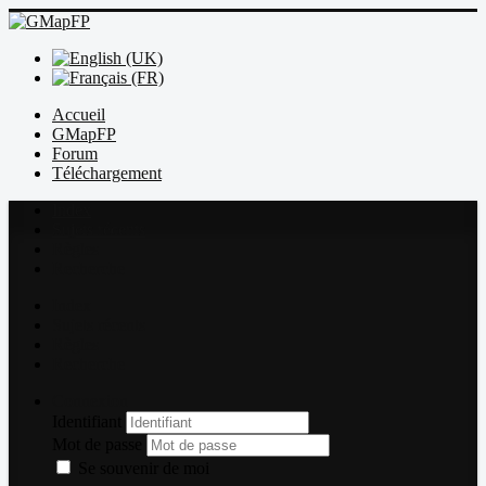
Accueil
GMapFP
Forum
Téléchargement
Index
Sujets récents
Règles
Recherche
Index
Sujets récents
Règles
Recherche
Connexion
Identifiant
Mot de passe
Se souvenir de moi