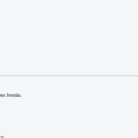
sions Joomla.
ce