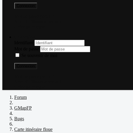
Connexion
Mot de passe perdu ?
Nom d'utilisateur perdu ?
Créer un compte
Connexion
Identifiant
Mot de passe
Se souvenir de moi
Connexion
Mot de passe perdu ?
Nom d'utilisateur perdu ?
Créer un compte
Forum
GMapFP
Bugs
Carte itinéraire floue