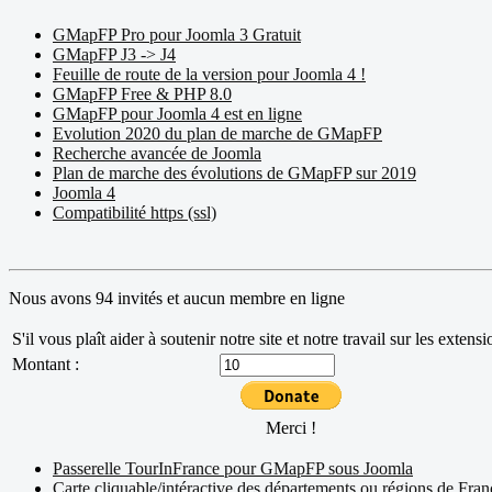
GMapFP Pro pour Joomla 3 Gratuit
GMapFP J3 -> J4
Feuille de route de la version pour Joomla 4 !
GMapFP Free & PHP 8.0
GMapFP pour Joomla 4 est en ligne
Evolution 2020 du plan de marche de GMapFP
Recherche avancée de Joomla
Plan de marche des évolutions de GMapFP sur 2019
Joomla 4
Compatibilité https (ssl)
Nous avons 94 invités et aucun membre en ligne
S'il vous plaît aider à soutenir notre site et notre travail sur les exten
Montant :
Merci !
Passerelle TourInFrance pour GMapFP sous Joomla
Carte cliquable/intéractive des départements ou régions de Fran