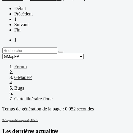
Début
Précédent
1
Suivant
Fin
1
Forum
GMapFP
Bugs
Carte itinéraire floue
Temps de génération de la page : 0.052 secondes
FaLang translation system by Faboba
Les dernières actualités