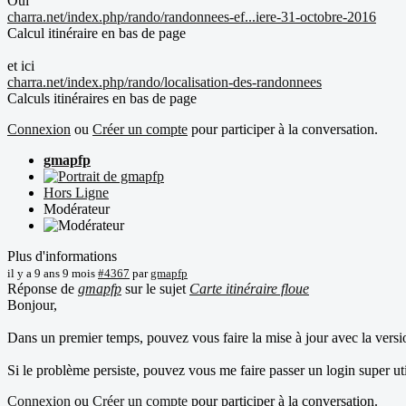
Oui
charra.net/index.php/rando/randonnees-ef...iere-31-octobre-2016
Calcul itinéraire en bas de page
et ici
charra.net/index.php/rando/localisation-des-randonnees
Calculs itinéraires en bas de page
Connexion
ou
Créer un compte
pour participer à la conversation.
gmapfp
Hors Ligne
Modérateur
Plus d'informations
il y a 9 ans 9 mois
#4367
par
gmapfp
Réponse de
gmapfp
sur le sujet
Carte itinéraire floue
Bonjour,
Dans un premier temps, pouvez vous faire la mise à jour avec la versio
Si le problème persiste, pouvez vous me faire passer un login super ut
Connexion
ou
Créer un compte
pour participer à la conversation.