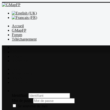
Accueil
GMapFP
Forum
Téléchargement
Index
Sujets récents
Règles
Recherche
Index
Sujets récents
Règles
Recherche
Connexion
Identifiant
Mot de passe
Se souvenir de moi