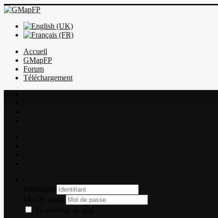
Accueil
GMapFP
Forum
Téléchargement
Index
Sujets récents
Règles
Recherche
Index
Sujets récents
Règles
Recherche
Connexion
Identifiant
Mot de passe
Se souvenir de moi