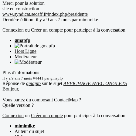
Merci pour la solution
site en construction
www.syndicat.secaff.fr/index.php/presidente
Dernière édition: il y a 9 ans 7 mois par
mimimike
.
Connexion
ou
Créer un compte
pour participer à la conversation.
gmapfp
Hors Ligne
Modérateur
Plus d'informations
il y a 9 ans 7 mois
#4441
par
gmapfp
Réponse de
gmapfp
sur le sujet
AFFICHAGE AVEC ONGLETS
Bonjour,
Vous parlez du composant ContactMap ?
Quelle version ?
Connexion
ou
Créer un compte
pour participer à la conversation.
mimimike
Auteur du sujet