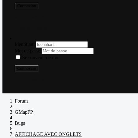
Connexion
Mot de passe perdu ?
Nom d'utilisateur perdu ?
Créer un compte
Connexion
Identifiant
Mot de passe
Se souvenir de moi
Connexion
Mot de passe perdu ?
Nom d'utilisateur perdu ?
Créer un compte
Forum
GMapFP
Bugs
AFFICHAGE AVEC ONGLETS