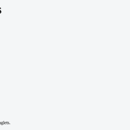
S
glets.