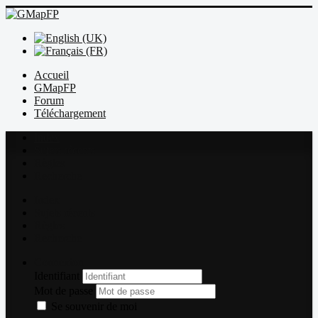
Accueil
GMapFP
Forum
Téléchargement
Index
Sujets récents
Règles
Recherche
Index
Sujets récents
Règles
Recherche
Connexion
Identifiant
Mot de passe
Se souvenir de moi