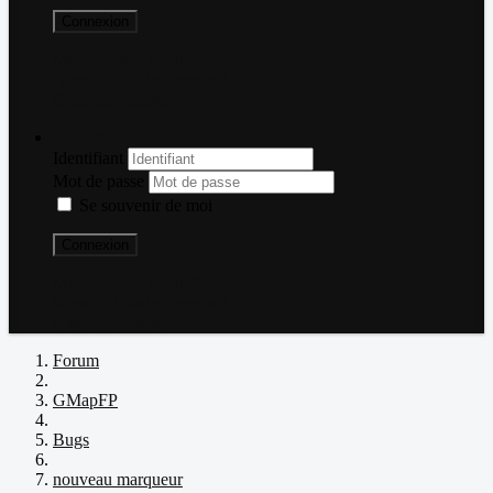
Connexion
Mot de passe perdu ?
Nom d'utilisateur perdu ?
Créer un compte
Connexion
Identifiant
Mot de passe
Se souvenir de moi
Connexion
Mot de passe perdu ?
Nom d'utilisateur perdu ?
Créer un compte
Forum
GMapFP
Bugs
nouveau marqueur