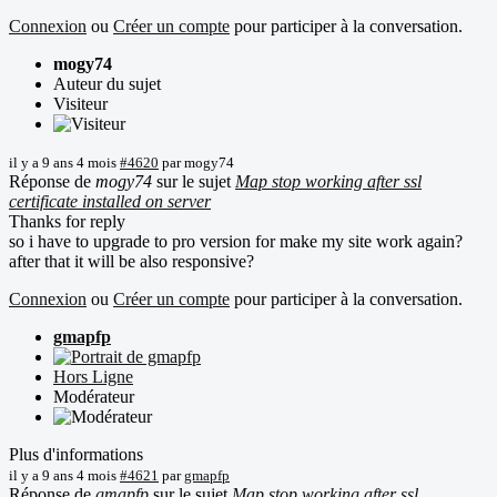
Connexion
ou
Créer un compte
pour participer à la conversation.
mogy74
Auteur du sujet
Visiteur
il y a 9 ans 4 mois
#4620
par
mogy74
Réponse de
mogy74
sur le sujet
Map stop working after ssl
certificate installed on server
Thanks for reply
so i have to upgrade to pro version for make my site work again?
after that it will be also responsive?
Connexion
ou
Créer un compte
pour participer à la conversation.
gmapfp
Hors Ligne
Modérateur
Plus d'informations
il y a 9 ans 4 mois
#4621
par
gmapfp
Réponse de
gmapfp
sur le sujet
Map stop working after ssl