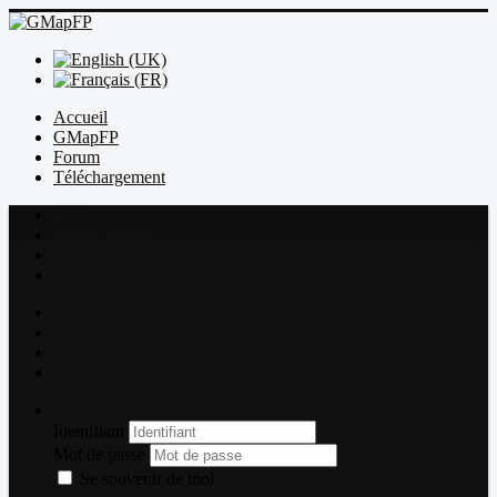
Accueil
GMapFP
Forum
Téléchargement
Index
Sujets récents
Règles
Recherche
Index
Sujets récents
Règles
Recherche
Connexion
Identifiant
Mot de passe
Se souvenir de moi