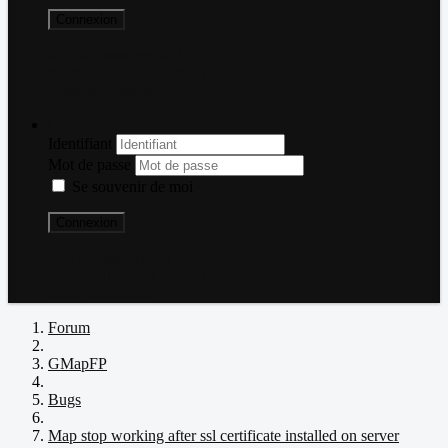
Connexion
Mot de passe perdu ?
Nom d'utilisateur perdu ?
Créer un compte
Connexion
Identifiant
Mot de passe
Se souvenir de moi
Connexion
Mot de passe perdu ?
Nom d'utilisateur perdu ?
Créer un compte
Forum
GMapFP
Bugs
Map stop working after ssl certificate installed on server