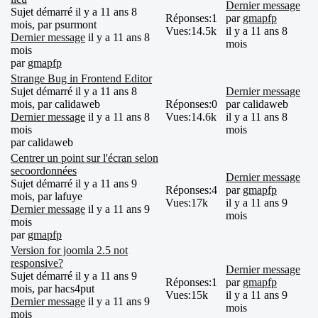
Dernier message
Sujet démarré il y a 11 ans 8
Réponses:
1
par
gmapfp
mois, par
psurmont
Vues:
14.5k
il y a 11 ans 8
Dernier message
il y a 11 ans 8
mois
mois
par
gmapfp
Strange Bug in Frontend Editor
Sujet démarré il y a 11 ans 8
Dernier message
mois, par
calidaweb
Réponses:
0
par
calidaweb
Dernier message
il y a 11 ans 8
Vues:
14.6k
il y a 11 ans 8
mois
mois
par
calidaweb
Centrer un point sur l'écran selon
secoordonnées
Dernier message
Sujet démarré il y a 11 ans 9
Réponses:
4
par
gmapfp
mois, par
lafuye
Vues:
17k
il y a 11 ans 9
Dernier message
il y a 11 ans 9
mois
mois
par
gmapfp
Version for joomla 2.5 not
responsive?
Dernier message
Sujet démarré il y a 11 ans 9
Réponses:
1
par
gmapfp
mois, par
hacs4put
Vues:
15k
il y a 11 ans 9
Dernier message
il y a 11 ans 9
mois
mois