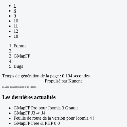
1
8
9
10
11
12
18
Forum
GMapFP
Bugs
Temps de génération de la page : 0.194 secondes
Propulsé par
Kunena
FaLang translation system by Faboba
Les dernières actualités
GMapFP Pro pour Joomla 3 Gratuit
GMapFP J3 -> J4
Feuille de route de la version pour Joomla 4 !
GMapFP Free & PHP 8.0