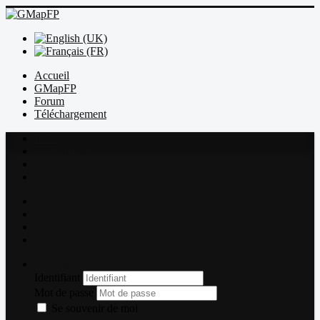
Accueil
GMapFP
Forum
Téléchargement
Index
Sujets récents
Règles
Recherche
Index
Sujets récents
Règles
Recherche
Connexion
Identifiant
Mot de passe
Se souvenir de moi