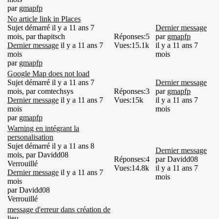
par
gmapfp
No article link in Places
Sujet démarré il y a 11 ans 7
Dernier message
mois, par
thapitsch
Réponses:
5
par
gmapfp
Dernier message
il y a 11 ans 7
Vues:
15.1k
il y a 11 ans 7
mois
mois
par
gmapfp
Google Map does not load
Sujet démarré il y a 11 ans 7
Dernier message
mois, par
comtechsys
Réponses:
3
par
gmapfp
Dernier message
il y a 11 ans 7
Vues:
15k
il y a 11 ans 7
mois
mois
par
gmapfp
Warning en intégrant la
personalisation
Sujet démarré il y a 11 ans 8
Dernier message
mois, par
Davidd08
Réponses:
4
par
Davidd08
Verrouillé
Vues:
14.8k
il y a 11 ans 7
Dernier message
il y a 11 ans 7
mois
mois
par
Davidd08
Verrouillé
message d'erreur dans création de
lieu