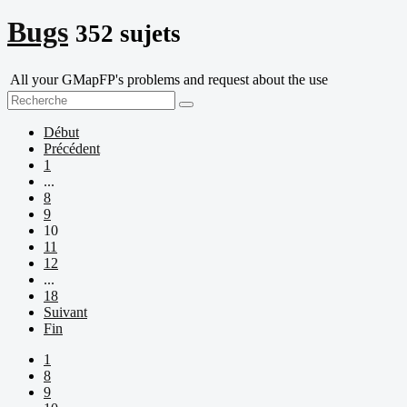
Bugs
352 sujets
All your GMapFP's problems and request about the use
Début
Précédent
1
...
8
9
10
11
12
...
18
Suivant
Fin
1
8
9