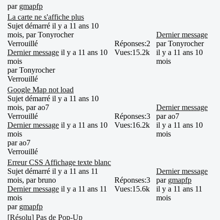
par
gmapfp
La carte ne s'affiche plus
Sujet démarré il y a 11 ans 10
mois, par
Tonyrocher
Dernier message
Verrouillé
Réponses:
2
par
Tonyrocher
Dernier message
il y a 11 ans 10
Vues:
15.2k
il y a 11 ans 10
mois
mois
par
Tonyrocher
Verrouillé
Google Map not load
Sujet démarré il y a 11 ans 10
mois, par
ao7
Dernier message
Verrouillé
Réponses:
3
par
ao7
Dernier message
il y a 11 ans 10
Vues:
16.2k
il y a 11 ans 10
mois
mois
par
ao7
Verrouillé
Erreur CSS Affichage texte blanc
Sujet démarré il y a 11 ans 11
Dernier message
mois, par
bruno
Réponses:
3
par
gmapfp
Dernier message
il y a 11 ans 11
Vues:
15.6k
il y a 11 ans 11
mois
mois
par
gmapfp
[Résolu] Pas de Pop-Up