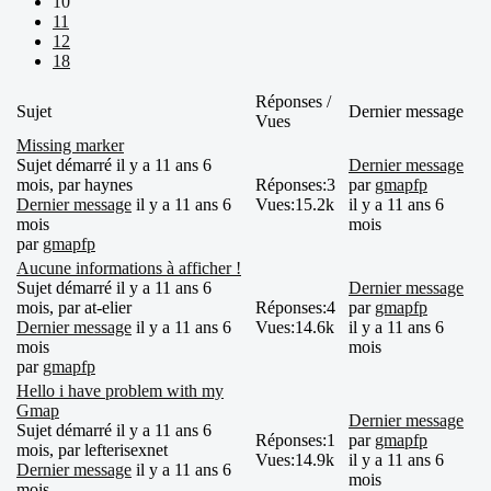
10
11
12
18
Réponses /
Sujet
Dernier message
Vues
Missing marker
Sujet démarré il y a 11 ans 6
Dernier message
mois, par
haynes
Réponses:
3
par
gmapfp
Dernier message
il y a 11 ans 6
Vues:
15.2k
il y a 11 ans 6
mois
mois
par
gmapfp
Aucune informations à afficher !
Sujet démarré il y a 11 ans 6
Dernier message
mois, par
at-elier
Réponses:
4
par
gmapfp
Dernier message
il y a 11 ans 6
Vues:
14.6k
il y a 11 ans 6
mois
mois
par
gmapfp
Hello i have problem with my
Gmap
Dernier message
Sujet démarré il y a 11 ans 6
Réponses:
1
par
gmapfp
mois, par
lefterisexnet
Vues:
14.9k
il y a 11 ans 6
Dernier message
il y a 11 ans 6
mois
mois