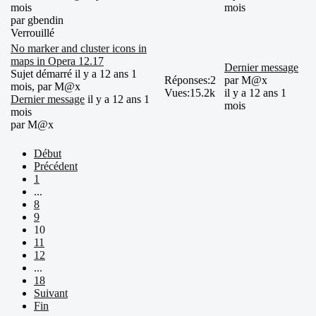
mois
mois
par
gbendin
Verrouillé
No marker and cluster icons in
maps in Opera 12.17
Dernier message
Sujet démarré il y a 12 ans 1
Réponses:
2
par
M@x
mois, par
M@x
Vues:
15.2k
il y a 12 ans 1
Dernier message
il y a 12 ans 1
mois
mois
par
M@x
Début
Précédent
1
...
8
9
10
11
12
...
18
Suivant
Fin