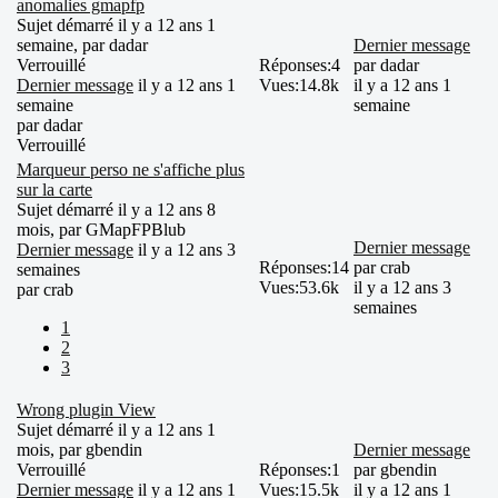
anomalies gmapfp
Sujet démarré il y a 12 ans 1
semaine, par
dadar
Dernier message
Verrouillé
Réponses:
4
par
dadar
Dernier message
il y a 12 ans 1
Vues:
14.8k
il y a 12 ans 1
semaine
semaine
par
dadar
Verrouillé
Marqueur perso ne s'affiche plus
sur la carte
Sujet démarré il y a 12 ans 8
mois, par
GMapFPBlub
Dernier message
Dernier message
il y a 12 ans 3
Réponses:
14
par
crab
semaines
Vues:
53.6k
il y a 12 ans 3
par
crab
semaines
1
2
3
Wrong plugin View
Sujet démarré il y a 12 ans 1
mois, par
gbendin
Dernier message
Verrouillé
Réponses:
1
par
gbendin
Dernier message
il y a 12 ans 1
Vues:
15.5k
il y a 12 ans 1