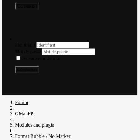
Connexion
Mot de passe perdu ?
Nom d'utilisateur perdu ?
Créer un compte
Connexion
Identifiant
Mot de passe
Se souvenir de moi
Connexion
Mot de passe perdu ?
Nom d'utilisateur perdu ?
Créer un compte
Forum
GMapFP
Modules and plugin
Format Bubble / No Marker