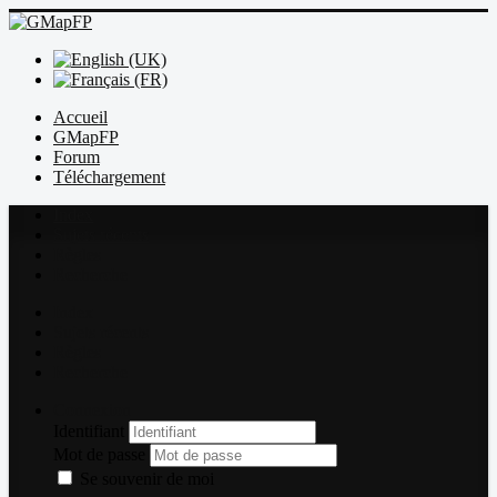
Accueil
GMapFP
Forum
Téléchargement
Index
Sujets récents
Règles
Recherche
Index
Sujets récents
Règles
Recherche
Connexion
Identifiant
Mot de passe
Se souvenir de moi