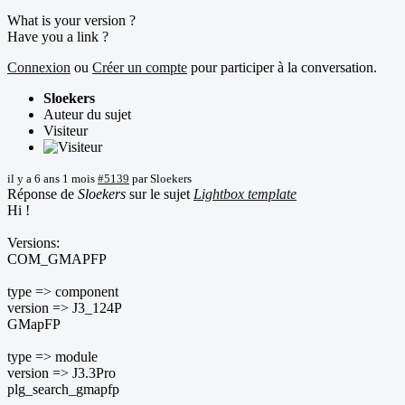
What is your version ?
Have you a link ?
Connexion
ou
Créer un compte
pour participer à la conversation.
Sloekers
Auteur du sujet
Visiteur
il y a 6 ans 1 mois
#5139
par
Sloekers
Réponse de
Sloekers
sur le sujet
Lightbox template
Hi !
Versions:
COM_GMAPFP
type => component
version => J3_124P
GMapFP
type => module
version => J3.3Pro
plg_search_gmapfp