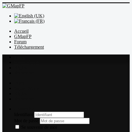
Accueil
GMapFP
Forum
Téléchargement
Index
Sujets récents
Règles
Recherche
Index
Sujets récents
Règles
Recherche
Connexion
Identifiant
Mot de passe
Se souvenir de moi