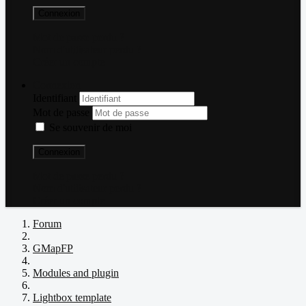
Connexion
Mot de passe perdu ?
Nom d'utilisateur perdu ?
Créer un compte
Connexion
Identifiant
Mot de passe
Se souvenir de moi
Connexion
Mot de passe perdu ?
Nom d'utilisateur perdu ?
Créer un compte
Forum
GMapFP
Modules and plugin
Lightbox template