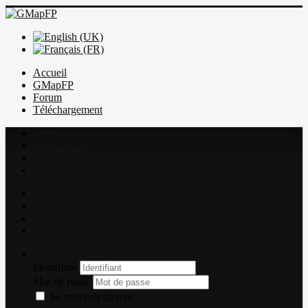
Accueil
GMapFP
Forum
Téléchargement
Index
Sujets récents
Règles
Recherche
Index
Sujets récents
Règles
Recherche
Connexion
Identifiant
Mot de passe
Se souvenir de moi