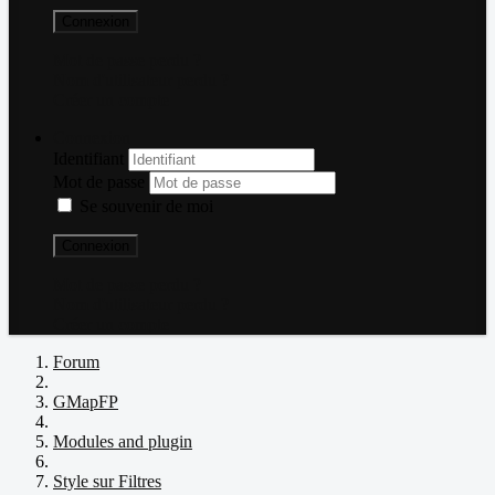
Connexion
Mot de passe perdu ?
Nom d'utilisateur perdu ?
Créer un compte
Connexion
Identifiant
Mot de passe
Se souvenir de moi
Connexion
Mot de passe perdu ?
Nom d'utilisateur perdu ?
Créer un compte
Forum
GMapFP
Modules and plugin
Style sur Filtres