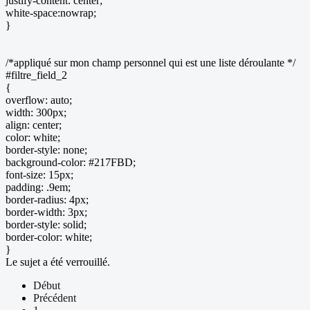
justify-content: center;
white-space:nowrap;
}
/*appliqué sur mon champ personnel qui est une liste déroulante */
#filtre_field_2
{
overflow: auto;
width: 300px;
align: center;
color: white;
border-style: none;
background-color: #217FBD;
font-size: 15px;
padding: .9em;
border-radius: 4px;
border-width: 3px;
border-style: solid;
border-color: white;
}
Le sujet a été verrouillé.
Début
Précédent