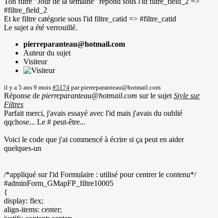
Ton filtre "Jour de la semaine" répond sous l'id filtre_field_2 =>
#filtre_field_2
Et ke filtre catégorie sous l'id filtre_catid => #filtre_catid
Le sujet a été verrouillé.
pierreparanteau@hotmail.com
Auteur du sujet
Visiteur
il y a 5 ans 9 mois
#5174
par
pierreparanteau@hotmail.com
Réponse de
pierreparanteau@hotmail.com
sur le sujet
Style sur
Filtres
Parfait merci, j'avais essayé avec l'id mais j'avais du oublié
qqchose... Le # peut-être...
Voici le code que j'ai commencé à écrire si ça peut en aider
quelques-un
/*appliqué sur l'id Formulaire : utilisé pour centrer le contenu*/
#adminForm_GMapFP_filtre10005
{
display: flex;
align-items: center;