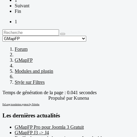
1
Suivant
Fin
1
Forum
GMapFP
Modules and plugin
Style sur Filtres
Temps de génération de la page : 0.041 secondes
Propulsé par
Kunena
FaLang translation system by Faboba
Les dernières actualités
GMapFP Pro pour Joomla 3 Gratuit
GMapFP J3 -> J4