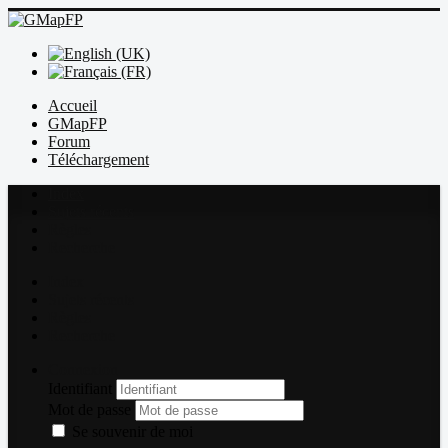
Accueil
GMapFP
Forum
Téléchargement
Index
Sujets récents
Règles
Recherche
Index
Sujets récents
Règles
Recherche
Connexion
Identifiant
Mot de passe
Se souvenir de moi