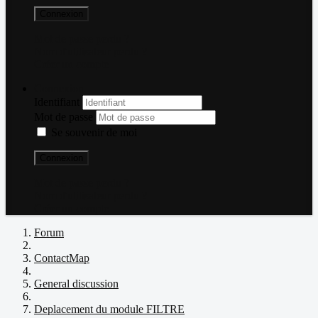
Connexion
Mot de passe perdu ?
Nom d'utilisateur perdu ?
Créer un compte
Connexion
Identifiant
Mot de passe
Se souvenir de moi
Connexion
Mot de passe perdu ?
Nom d'utilisateur perdu ?
Créer un compte
Forum
ContactMap
General discussion
Deplacement du module FILTRE