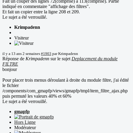
Fait un couper des lignes 72(comprise) à 113(comprise). Partie
indiqué en commentaire "affichage des filtres".
Et fait un copier entre la ligne 208 et 209.
Le sujet a été verrouillé.
Krimpadenn
Visiteur
il y a 13 ans 2 semaines
#1903
par
Krimpadenn
Réponse de
Krimpadenn
sur le sujet
Deplacement du module
FILTRE
bonjour
Pour placer trois menus déroulant à droite du module filtre, j'ai édité
le fichier
/components/com_gmapfp/views/gmapfp/tmpl/item_filtre_ajax.php
puis permuté les valeurs 40% et 60%
Le sujet a été verrouillé.
gmapfp
Hors Ligne
Modérateur