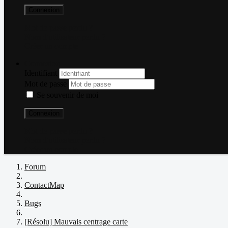
Connexion
Mot de passe perdu ?
Nom d'utilisateur perdu ?
Créer un compte
Connexion
Identifiant
Mot de passe
Se souvenir de moi
Connexion
Mot de passe perdu ?
Nom d'utilisateur perdu ?
Créer un compte
Forum
ContactMap
Bugs
[Résolu] Mauvais centrage carte