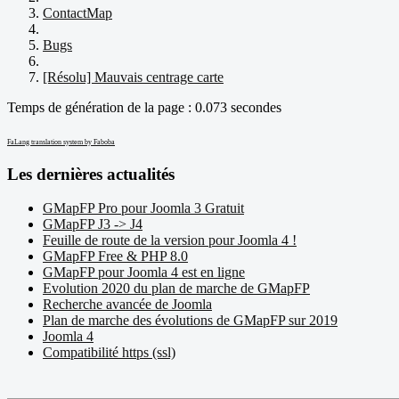
ContactMap
Bugs
[Résolu] Mauvais centrage carte
Temps de génération de la page : 0.073 secondes
FaLang translation system by Faboba
Les dernières actualités
GMapFP Pro pour Joomla 3 Gratuit
GMapFP J3 -> J4
Feuille de route de la version pour Joomla 4 !
GMapFP Free & PHP 8.0
GMapFP pour Joomla 4 est en ligne
Evolution 2020 du plan de marche de GMapFP
Recherche avancée de Joomla
Plan de marche des évolutions de GMapFP sur 2019
Joomla 4
Compatibilité https (ssl)