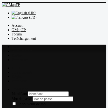
Accueil
GMapFP
Forum
Téléchargement
Index
Sujets récents
Règles
Recherche
Index
Sujets récents
Règles
Recherche
Connexion
Identifiant
Mot de passe
Se souvenir de moi