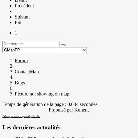
Début
Précédent
1
Suivant
Fin
1
Forum
ContactMap
Bugs
Picture not showing on map
Temps de génération de la page : 0.034 secondes
Propulsé par
Kunena
FaLang translation system by Faboba
Les dernières actualités