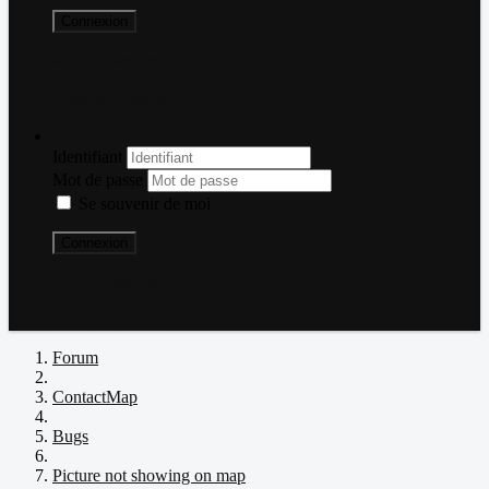
Connexion
Mot de passe perdu ?
Nom d'utilisateur perdu ?
Créer un compte
Connexion
Identifiant
Mot de passe
Se souvenir de moi
Connexion
Mot de passe perdu ?
Nom d'utilisateur perdu ?
Créer un compte
Forum
ContactMap
Bugs
Picture not showing on map