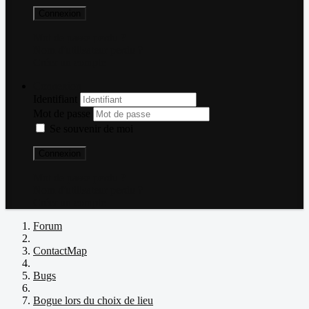
Connexion
Mot de passe perdu ?
Nom d'utilisateur perdu ?
Créer un compte
Connexion
Identifiant
Mot de passe
Se souvenir de moi
Connexion
Mot de passe perdu ?
Nom d'utilisateur perdu ?
Créer un compte
Forum
ContactMap
Bugs
Bogue lors du choix de lieu