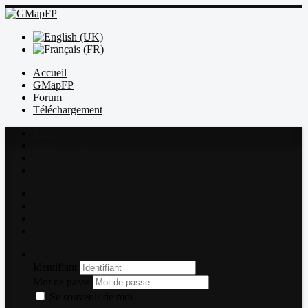
Accueil
GMapFP
Forum
Téléchargement
Index
Sujets récents
Règles
Recherche
Index
Sujets récents
Règles
Recherche
Connexion
Identifiant
Mot de passe
Se souvenir de moi