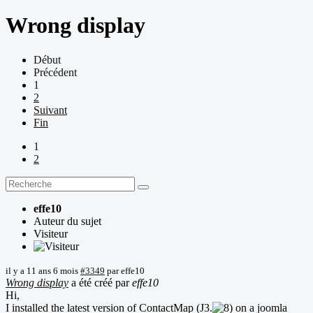
Wrong display
Début
Précédent
1
2
Suivant
Fin
1
2
effe10
Auteur du sujet
Visiteur
il y a 11 ans 6 mois
#3349
par
effe10
Wrong display
a été créé par
effe10
Hi,
I installed the latest version of ContactMap (J3.
on a joomla