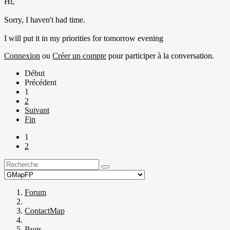
Hi,
Sorry, I haven't had time.
I will put it in my priorities for tomorrow evening
Connexion
ou
Créer un compte
pour participer à la conversation.
Début
Précédent
1
2
Suivant
Fin
1
2
Forum
ContactMap
Bugs