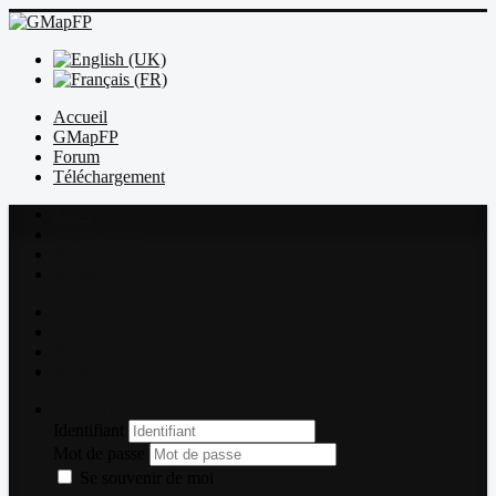
Accueil
GMapFP
Forum
Téléchargement
Index
Sujets récents
Règles
Recherche
Index
Sujets récents
Règles
Recherche
Connexion
Identifiant
Mot de passe
Se souvenir de moi