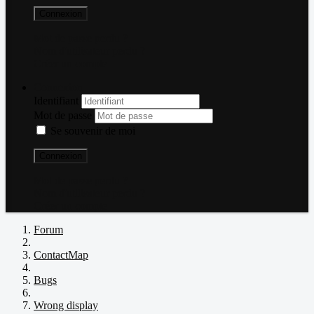
Connexion
Mot de passe perdu ?
Nom d'utilisateur perdu ?
Créer un compte
Connexion
Identifiant
Mot de passe
Se souvenir de moi
Connexion
Mot de passe perdu ?
Nom d'utilisateur perdu ?
Créer un compte
Forum
ContactMap
Bugs
Wrong display