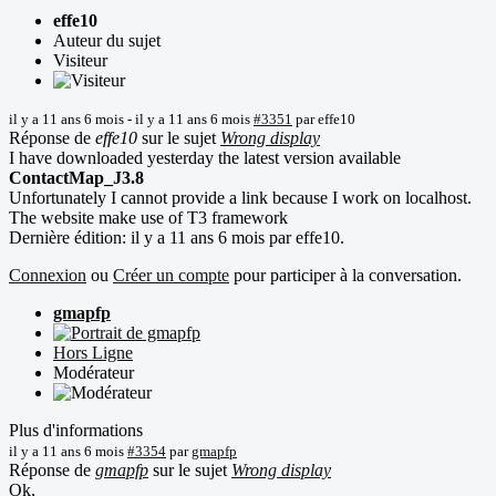
effe10
Auteur du sujet
Visiteur
il y a 11 ans 6 mois
-
il y a 11 ans 6 mois
#3351
par
effe10
Réponse de
effe10
sur le sujet
Wrong display
I have downloaded yesterday the latest version available
ContactMap_J3.8
Unfortunately I cannot provide a link because I work on localhost.
The website make use of T3 framework
Dernière édition: il y a 11 ans 6 mois par
effe10
.
Connexion
ou
Créer un compte
pour participer à la conversation.
gmapfp
Hors Ligne
Modérateur
Plus d'informations
il y a 11 ans 6 mois
#3354
par
gmapfp
Réponse de
gmapfp
sur le sujet
Wrong display
Ok,