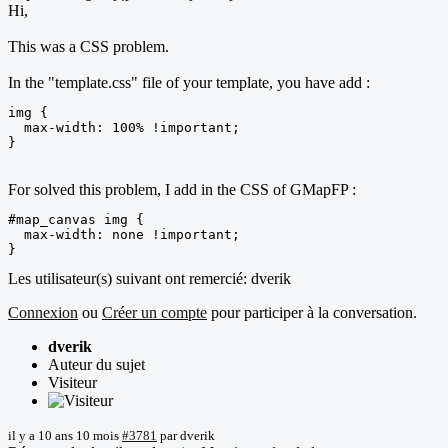
Hi,
This was a CSS problem.
In the "template.css" file of your template, you have add :
img {

  max-width: 100% !important;

}
For solved this problem, I add in the CSS of GMapFP :
#map_canvas img {

  max-width: none !important;

}
Les utilisateur(s) suivant ont remercié:
dverik
Connexion
ou
Créer un compte
pour participer à la conversation.
dverik
Auteur du sujet
Visiteur
il y a 10 ans 10 mois
#3781
par
dverik