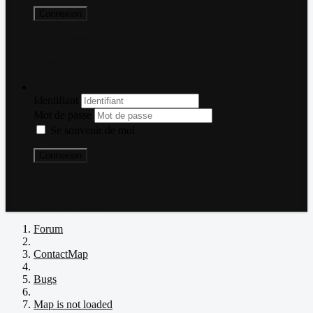
Connexion
Mot de passe perdu ?
Nom d'utilisateur perdu ?
Créer un compte
Connexion
Identifiant
Mot de passe
Se souvenir de moi
Connexion
Mot de passe perdu ?
Nom d'utilisateur perdu ?
Créer un compte
Forum
ContactMap
Bugs
Map is not loaded