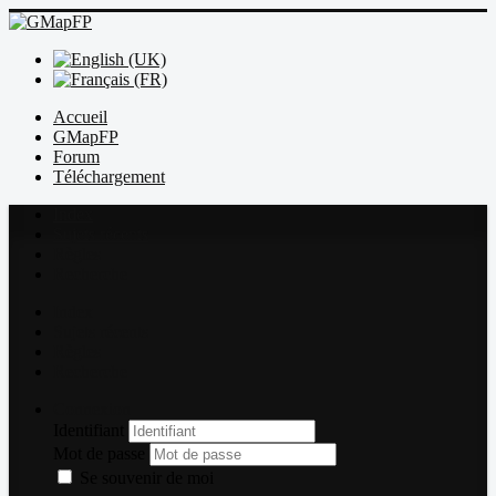
Accueil
GMapFP
Forum
Téléchargement
Index
Sujets récents
Règles
Recherche
Index
Sujets récents
Règles
Recherche
Connexion
Identifiant
Mot de passe
Se souvenir de moi