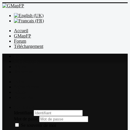
Accueil
GMapFP
Forum
Téléchargement
Index
Sujets récents
Règles
Recherche
Index
Sujets récents
Règles
Recherche
Connexion
Identifiant
Mot de passe
Se souvenir de moi