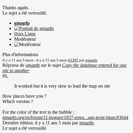
Thanks again.
Le sujet a été verrouillé.
gmapfp
Hors Ligne
Modérateur
Plus d'informations
il y a 11 ans 5 mois
-
il y a 11 ans 5 mois
#3395
par
gmapfp
Réponse de
gmapfp
sur le sujet
Copy the database entered for one
site to another
Hi,
It worked but it is very slow to load the map on site
How places have you ?
Which version ?
For the color of the text in the bubble :
gmapfp.org/en/forum/11-bogues/1837-erreu...age-texte-blanc#3044
Dernière édition: il y a 11 ans 5 mois par
gmapfp
.
Le sujet a été verrouillé.