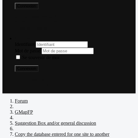
Connexion
Mot de passe perdu ?
Nom d'utilisateur perdu ?
Créer un compte
Connexion
Identifiant
Mot de passe
Se souvenir de moi
Connexion
Mot de passe perdu ?
Nom d'utilisateur perdu ?
Créer un compte
Forum
GMapFP
Suggestion Box and/or general discussion
Copy the database entered for one site to another