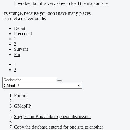
It worked but it is very slow to load the map on site
It's strange, because you don't have many places.
Le sujet a été verrouillé.
Début
Précédent
1
2
Suivant
Fin
1
2
Forum
GMapFP
Suggestion Box and/or general discussion
Copy the database entered for one site to another