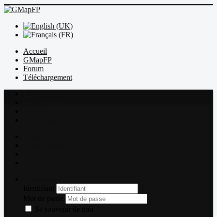
Accueil
GMapFP
Forum
Téléchargement
Index
Sujets récents
Règles
Recherche
Index
Sujets récents
Règles
Recherche
Connexion
Identifiant
Mot de passe
Se souvenir de moi