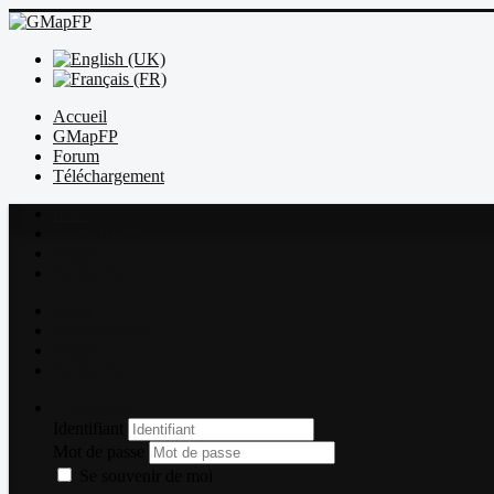
Accueil
GMapFP
Forum
Téléchargement
Index
Sujets récents
Règles
Recherche
Index
Sujets récents
Règles
Recherche
Connexion
Identifiant
Mot de passe
Se souvenir de moi