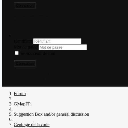
Connexion
Mot de passe perdu ?
Nom d'utilisateur perdu ?
Créer un compte
Connexion
Identifiant
Mot de passe
Se souvenir de moi
Connexion
Mot de passe perdu ?
Nom d'utilisateur perdu ?
Créer un compte
Forum
GMapFP
Suggestion Box and/or general discussion
Centrage de la carte