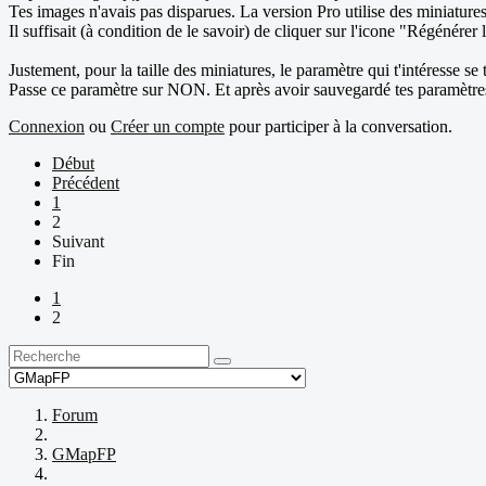
Tes images n'avais pas disparues. La version Pro utilise des miniatures 
Il suffisait (à condition de le savoir) de cliquer sur l'icone "Régénérer 
Justement, pour la taille des miniatures, le paramètre qui t'intéresse se
Passe ce paramètre sur NON. Et après avoir sauvegardé tes paramètres
Connexion
ou
Créer un compte
pour participer à la conversation.
Début
Précédent
1
2
Suivant
Fin
1
2
Forum
GMapFP