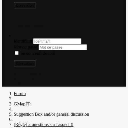
Connexion
Mot de passe perdu ?
Nom d'utilisateur perdu ?
Créer un compte
Connexion
Identifiant
Mot de passe
Se souvenir de moi
Connexion
Mot de passe perdu ?
Nom d'utilisateur perdu ?
Créer un compte
Forum
GMapFP
Suggestion Box and/or general discussion
[Réglé] 2 questions sur l'aspect !!