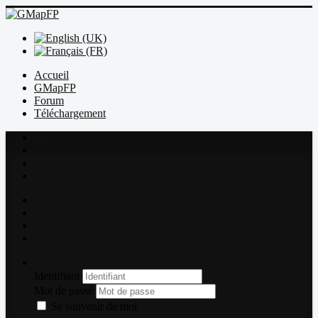
Accueil
GMapFP
Forum
Téléchargement
Index
Sujets récents
Règles
Recherche
Index
Sujets récents
Règles
Recherche
Connexion
Identifiant
Mot de passe
Se souvenir de moi