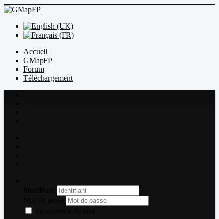
Accueil
GMapFP
Forum
Téléchargement
Index
Sujets récents
Règles
Recherche
Index
Sujets récents
Règles
Recherche
Connexion
Identifiant
Mot de passe
Se souvenir de moi