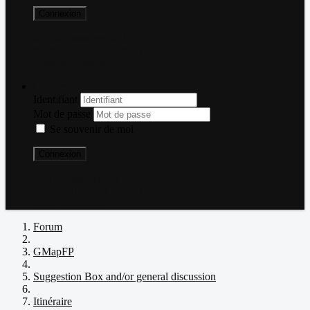
Connexion
Mot de passe perdu ?
Nom d'utilisateur perdu ?
Créer un compte
Connexion
Identifiant
Mot de passe
Se souvenir de moi
Connexion
Mot de passe perdu ?
Nom d'utilisateur perdu ?
Créer un compte
Forum
GMapFP
Suggestion Box and/or general discussion
Itinéraire