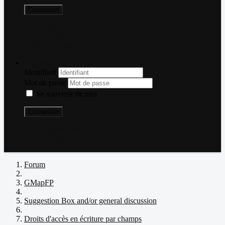
Connexion
Mot de passe perdu ?
Nom d'utilisateur perdu ?
Créer un compte
Connexion
Identifiant
Mot de passe
Se souvenir de moi
Connexion
Mot de passe perdu ?
Nom d'utilisateur perdu ?
Créer un compte
Forum
GMapFP
Suggestion Box and/or general discussion
Droits d'accès en écriture par champs