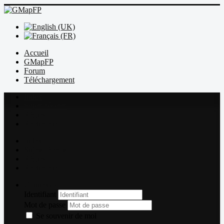
Accueil
GMapFP
Forum
Téléchargement
Index
Sujets récents
Règles
Recherche
Index
Sujets récents
Règles
Recherche
Connexion
Identifiant
Mot de passe
Se souvenir de moi