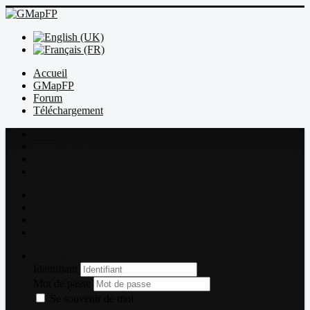
Accueil
GMapFP
Forum
Téléchargement
Index
Sujets récents
Règles
Recherche
Index
Sujets récents
Règles
Recherche
Connexion
Identifiant
Mot de passe
Se souvenir de moi