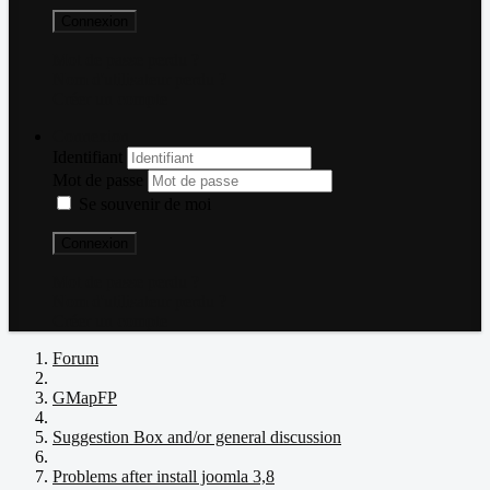
Connexion
Mot de passe perdu ?
Nom d'utilisateur perdu ?
Créer un compte
Connexion
Identifiant
Mot de passe
Se souvenir de moi
Connexion
Mot de passe perdu ?
Nom d'utilisateur perdu ?
Créer un compte
Forum
GMapFP
Suggestion Box and/or general discussion
Problems after install joomla 3,8