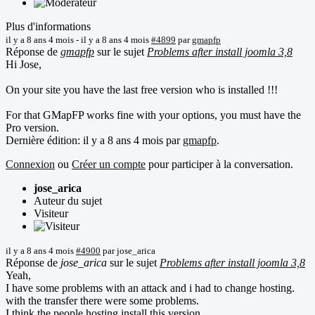
Plus d'informations
il y a 8 ans 4 mois
-
il y a 8 ans 4 mois
#4899
par
gmapfp
Réponse de
gmapfp
sur le sujet
Problems after install joomla 3,8
Hi Jose,
On your site you have the last free version who is installed !!!
For that GMapFP works fine with your options, you must have the
Pro version.
Dernière édition: il y a 8 ans 4 mois par
gmapfp
.
Connexion
ou
Créer un compte
pour participer à la conversation.
jose_arica
Auteur du sujet
Visiteur
il y a 8 ans 4 mois
#4900
par
jose_arica
Réponse de
jose_arica
sur le sujet
Problems after install joomla 3,8
Yeah,
I have some problems with an attack and i had to change hosting.
with the transfer there were some problems.
I think the people hosting install this version.