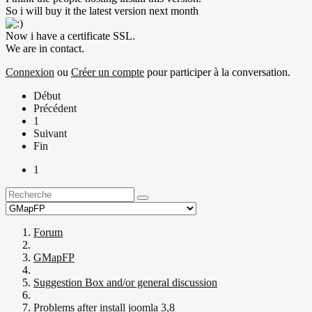
So i will buy it the latest version next month
Now i have a certificate SSL.
We are in contact.
Connexion
ou
Créer un compte
pour participer à la conversation.
Début
Précédent
1
Suivant
Fin
1
Forum
GMapFP
Suggestion Box and/or general discussion
Problems after install joomla 3,8