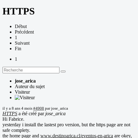
HTTPS
Début
Précédent
1
Suivant
Fin
1
jose_arica
Auteur du sujet
Visiteur
il y a 8 ans 4 mois
#4908
par
jose_arica
HTTPS
a été créé par
jose_arica
Hi Fabrice.
yesterday i install the lastest pro version, but the https page are not
safe complety.
the home page and
www.destinoarica.cl/eventos-en-arica
are okey,