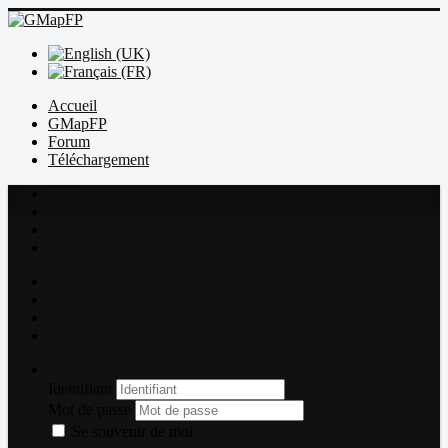
Accueil
GMapFP
Forum
Téléchargement
Index
Sujets récents
Règles
Recherche
Index
Sujets récents
Règles
Recherche
Connexion
Identifiant
Mot de passe
Se souvenir de moi