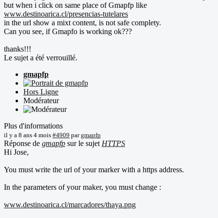
but when i click on same place of Gmapfp like
www.destinoarica.cl/presencias-tutelares
in the url show a mixt content, is not safe complety.
Can you see, if Gmapfo is working ok???
thanks!!!
Le sujet a été verrouillé.
gmapfp
Hors Ligne
Modérateur
Plus d'informations
il y a 8 ans 4 mois
#4909
par
gmapfp
Réponse de
gmapfp
sur le sujet
HTTPS
Hi Jose,
You must write the url of your marker with a https address.
In the parameters of your maker, you must change :
www.destinoarica.cl/marcadores/thaya.png