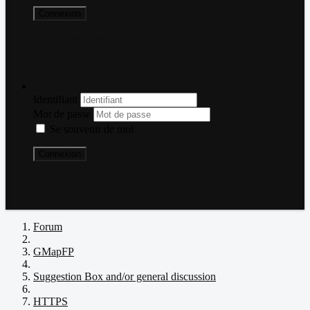
Connexion
Mot de passe perdu ?
Nom d'utilisateur perdu ?
Créer un compte
Connexion
Identifiant
Mot de passe
Se souvenir de moi
Connexion
Mot de passe perdu ?
Nom d'utilisateur perdu ?
Créer un compte
Forum
GMapFP
Suggestion Box and/or general discussion
HTTPS