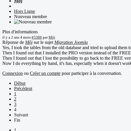
Môj
Hors Ligne
Nouveau membre
Plus d'informations
il y a 2 ans 4 mois
#5388
par
Môj
Réponse de
Môj
sur le sujet
Migration Joomla
Yes, I took the tables from the old database and tried to upload them t
Then I found out that I installed the PRO version instead of the FREE
Then I found out that I lost the possibility to go back to the FREE ve
Now I do everything by hand, it's fun, especially when it doesn't work
Connexion
ou
Créer un compte
pour participer à la conversation.
Début
Précédent
1
2
3
4
Suivant
Fin
1