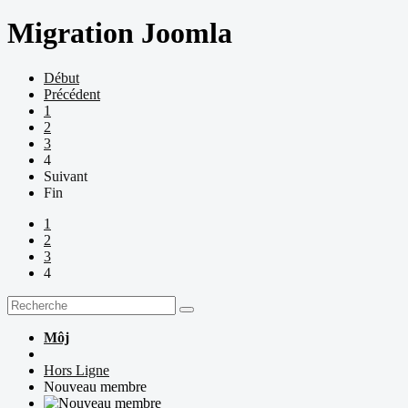
Migration Joomla
Début
Précédent
1
2
3
4
Suivant
Fin
1
2
3
4
Môj
Hors Ligne
Nouveau membre