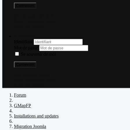
Connexion
Mot de passe perdu ?
Nom d'utilisateur perdu ?
Créer un compte
Connexion
Identifiant
Mot de passe
Se souvenir de moi
Connexion
Mot de passe perdu ?
Nom d'utilisateur perdu ?
Créer un compte
Forum
GMapFP
Installations and updates
Migration Joomla