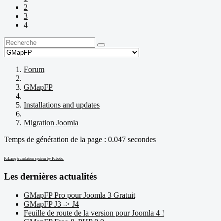
2
3
4
Forum
GMapFP
Installations and updates
Migration Joomla
Temps de génération de la page : 0.047 secondes
FaLang translation system by Faboba
Les dernières actualités
GMapFP Pro pour Joomla 3 Gratuit
GMapFP J3 -> J4
Feuille de route de la version pour Joomla 4 !