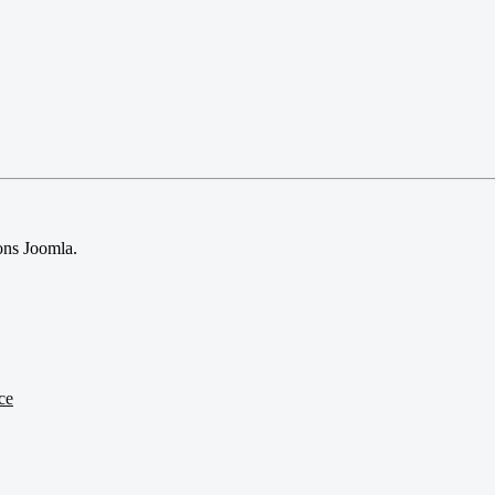
sions Joomla.
ce