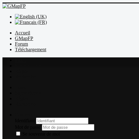
Accueil
GMapFP
Forum
Téléchargement
Index
Sujets récents
Règles
Recherche
Index
Sujets récents
Règles
Recherche
Connexion
Identifiant
Mot de passe
Se souvenir de moi