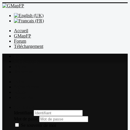
Accueil
GMapFP
Forum
Téléchargement
Index
Sujets récents
Règles
Recherche
Index
Sujets récents
Règles
Recherche
Connexion
Identifiant
Mot de passe
Se souvenir de moi