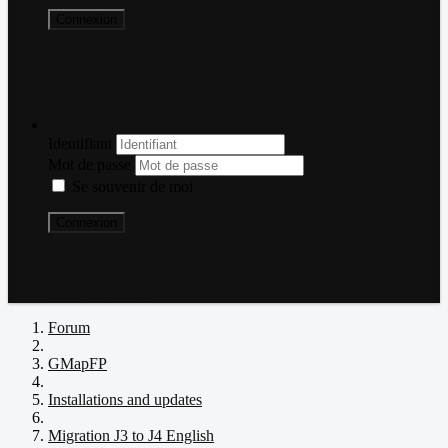
Connexion
Mot de passe perdu ?
Nom d'utilisateur perdu ?
Créer un compte
Connexion
Identifiant
Mot de passe
Se souvenir de moi
Connexion
Mot de passe perdu ?
Nom d'utilisateur perdu ?
Créer un compte
Forum
GMapFP
Installations and updates
Migration J3 to J4 English