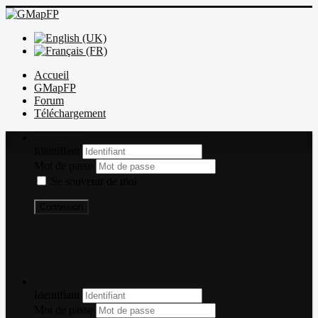
Accueil
GMapFP
Forum
Téléchargement
Connexion
Identifiant
Mot de passe
Se souvenir de moi
Connexion
Mot de passe perdu ?
Nom d'utilisateur perdu ?
Créer un compte
Connexion
Identifiant
Mot de passe