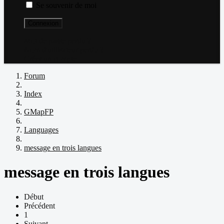
Se souvenir de moi
Connexion
Mot de passe perdu ?
Nom d'utilisateur perdu ?
Créer un compte
Forum
Index
GMapFP
Languages
message en trois langues
message en trois langues
Début
Précédent
1
Suivant