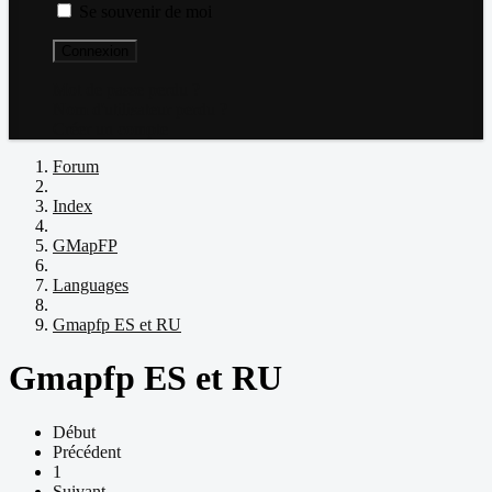
Se souvenir de moi
Connexion
Mot de passe perdu ?
Nom d'utilisateur perdu ?
Créer un compte
Forum
Index
GMapFP
Languages
Gmapfp ES et RU
Gmapfp ES et RU
Début
Précédent
1
Suivant