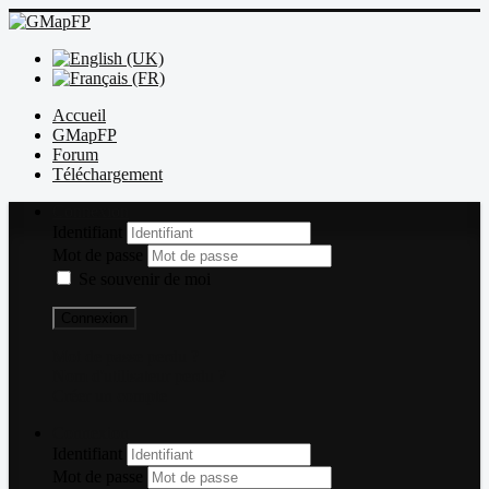
Accueil
GMapFP
Forum
Téléchargement
Connexion
Identifiant
Mot de passe
Se souvenir de moi
Connexion
Mot de passe perdu ?
Nom d'utilisateur perdu ?
Créer un compte
Connexion
Identifiant
Mot de passe