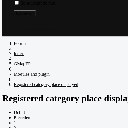
Se souvenir de moi
Connexion
Mot de passe perdu ?
Nom d'utilisateur perdu ?
Créer un compte
Forum
Index
GMapFP
Modules and plugin
Registered category place displayed
Registered category place displ
Début
Précédent
1
2