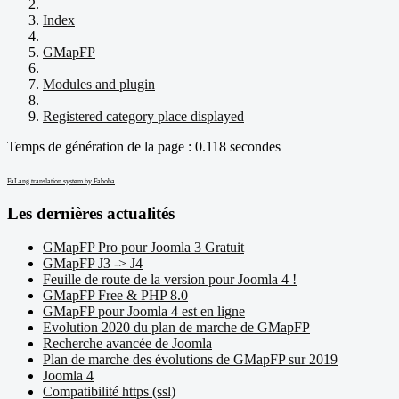
Index
GMapFP
Modules and plugin
Registered category place displayed
Temps de génération de la page : 0.118 secondes
FaLang translation system by Faboba
Les dernières actualités
GMapFP Pro pour Joomla 3 Gratuit
GMapFP J3 -> J4
Feuille de route de la version pour Joomla 4 !
GMapFP Free & PHP 8.0
GMapFP pour Joomla 4 est en ligne
Evolution 2020 du plan de marche de GMapFP
Recherche avancée de Joomla
Plan de marche des évolutions de GMapFP sur 2019
Joomla 4
Compatibilité https (ssl)