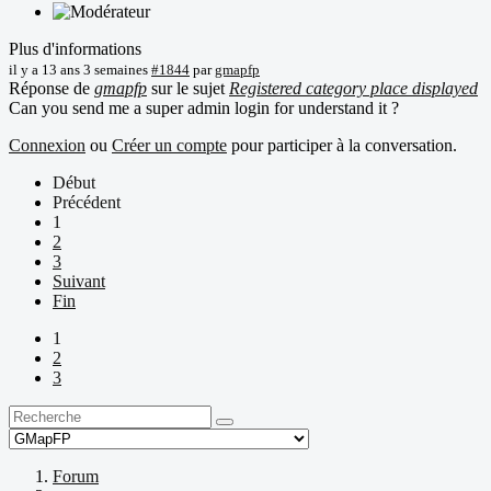
Plus d'informations
il y a 13 ans 3 semaines
#1844
par
gmapfp
Réponse de
gmapfp
sur le sujet
Registered category place displayed
Can you send me a super admin login for understand it ?
Connexion
ou
Créer un compte
pour participer à la conversation.
Début
Précédent
1
2
3
Suivant
Fin
1
2
3
Forum