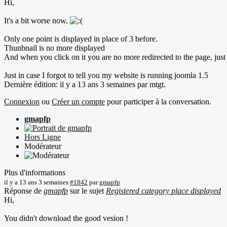
Hi,
It's a bit worse now.
Only one point is displayed in place of 3 before.
Thunbnail is no more displayed
And when you click on it you are no more redirected to the page, jus
Just in case I forgot to tell you my website is running joomla 1.5
Dernière édition: il y a 13 ans 3 semaines par
mtgt
.
Connexion
ou
Créer un compte
pour participer à la conversation.
gmapfp
Hors Ligne
Modérateur
Plus d'informations
il y a 13 ans 3 semaines
#1842
par
gmapfp
Réponse de
gmapfp
sur le sujet
Registered category place displayed
Hi,
You didn't download the good vesion !