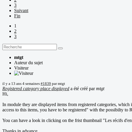
3
Suivant
Fin
1
2
3
mtgt
Auteur du sujet
Visiteur
il y a 13 ans 4 semaines
#1839
par
mtgt
Registered category place displayed
a été créé par
mtgt
Hi,
In module they are displayed items from registered categories, which is 
access to this items, you have to be registered" with the possibilty to 
You can have a look in clicking on the frist thumbnail "Les récifs d'
Thanks in advance