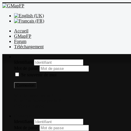
Accueil
GMapFP
Forum
Téléchargement
Connexion
Identifiant
Mot de passe
Se souvenir de moi
Connexion
Mot de passe perdu ?
Nom d'utilisateur perdu ?
Créer un compte
Connexion
Identifiant
Mot de passe