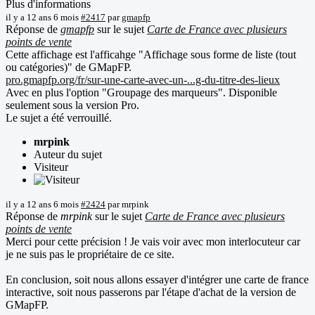
Plus d'informations
il y a 12 ans 6 mois
#2417
par
gmapfp
Réponse de
gmapfp
sur le sujet
Carte de France avec plusieurs
points de vente
Cette affichage est l'afficahge "Affichage sous forme de liste (tout
ou catégories)" de GMapFP.
pro.gmapfp.org/fr/sur-une-carte-avec-un-...g-du-titre-des-lieux
Avec en plus l'option "Groupage des marqueurs". Disponible
seulement sous la version Pro.
Le sujet a été verrouillé.
mrpink
Auteur du sujet
Visiteur
il y a 12 ans 6 mois
#2424
par
mrpink
Réponse de
mrpink
sur le sujet
Carte de France avec plusieurs
points de vente
Merci pour cette précision ! Je vais voir avec mon interlocuteur car
je ne suis pas le propriétaire de ce site.
En conclusion, soit nous allons essayer d'intégrer une carte de france
interactive, soit nous passerons par l'étape d'achat de la version de
GMapFP.