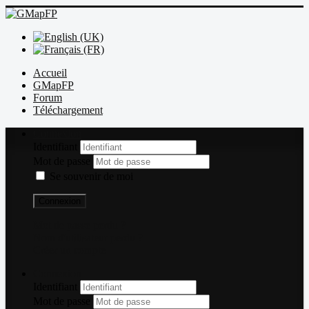
Accueil
GMapFP
Forum
Téléchargement
Connexion
Identifiant
Mot de passe
Se souvenir de moi
Connexion
Mot de passe perdu ?
Nom d'utilisateur perdu ?
Créer un compte
Connexion
Identifiant
Mot de passe