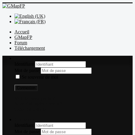
Accueil
GMapFP
Forum
Téléchargement
Connexion
Identifiant
Mot de passe
Se souvenir de moi
Connexion
Mot de passe perdu ?
Nom d'utilisateur perdu ?
Créer un compte
Connexion
Identifiant
Mot de passe