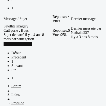
1
Réponses /
Message / Sujet
Dernier message
Vues
Satellite imagery
Dernier message
par
Catégorie :
Bugs
Réponses:
6
Nathalia557
Sujet démarré il y a 4 ans 8
Vues:
25k
il y a 3 ans 8 mois
mois par
wmegerton
Plus d'informations
Début
Précédent
1
Suivant
Fin
1
Forum
Index
Profil de