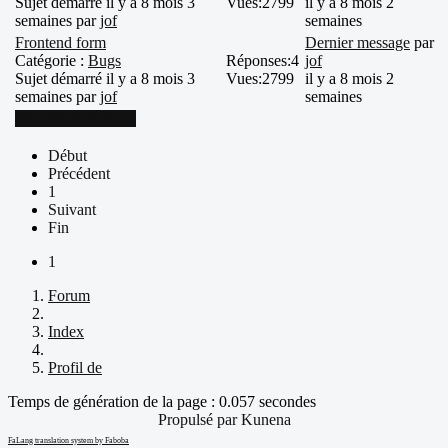
Sujet démarré il y a 8 mois 3
Vues:
2799
il y a 8 mois 2
semaines par
jof
semaines
Frontend form
Dernier message
par
Catégorie :
Bugs
Réponses:
4
jof
Sujet démarré il y a 8 mois 3
Vues:
2799
il y a 8 mois 2
semaines par
jof
semaines
Plus d'informations
Début
Précédent
1
Suivant
Fin
1
Forum
Index
Profil de
Temps de génération de la page : 0.057 secondes
Propulsé par
Kunena
FaLang translation system by Faboba