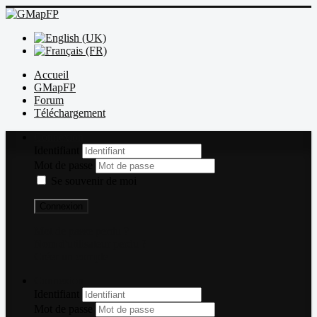
Accueil
GMapFP
Forum
Téléchargement
Connexion
Identifiant
Mot de passe
Se souvenir de moi
Connexion
Mot de passe perdu ?
Nom d'utilisateur perdu ?
Créer un compte
Connexion
Identifiant
Mot de passe