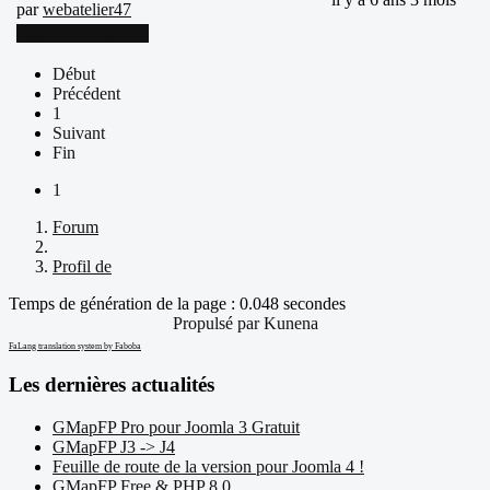
par
webatelier47
Plus d'informations
Début
Précédent
1
Suivant
Fin
1
Forum
Profil de
Temps de génération de la page : 0.048 secondes
Propulsé par
Kunena
FaLang translation system by Faboba
Les dernières actualités
GMapFP Pro pour Joomla 3 Gratuit
GMapFP J3 -> J4
Feuille de route de la version pour Joomla 4 !
GMapFP Free & PHP 8.0