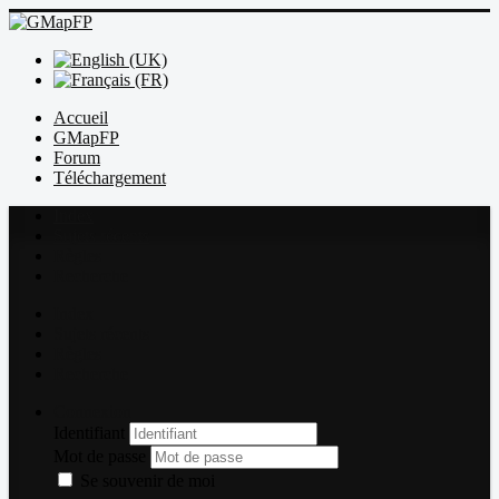
Accueil
GMapFP
Forum
Téléchargement
Index
Sujets récents
Règles
Recherche
Index
Sujets récents
Règles
Recherche
Connexion
Identifiant
Mot de passe
Se souvenir de moi