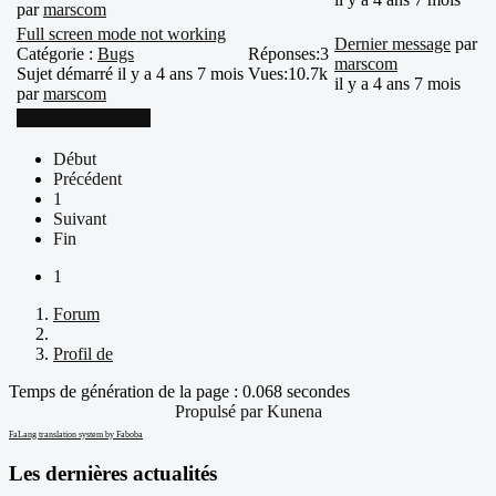
par
marscom
Full screen mode not working
Dernier message
par
Catégorie :
Bugs
Réponses:
3
marscom
Sujet démarré il y a 4 ans 7 mois
Vues:
10.7k
il y a 4 ans 7 mois
par
marscom
Plus d'informations
Début
Précédent
1
Suivant
Fin
1
Forum
Profil de
Temps de génération de la page : 0.068 secondes
Propulsé par
Kunena
FaLang translation system by Faboba
Les dernières actualités