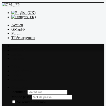
Accueil
GMapFP
Forum
Téléchargement
Index
Sujets récents
Règles
Recherche
Index
Sujets récents
Règles
Recherche
Connexion
Identifiant
Mot de passe
Se souvenir de moi