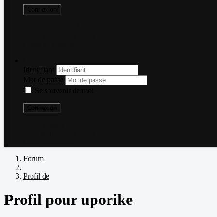
Connexion
Mot de passe perdu ?
Nom d'utilisateur perdu ?
Créer un compte
Connexion
Identifiant
Mot de passe
Se souvenir de moi
Connexion
Mot de passe perdu ?
Nom d'utilisateur perdu ?
Créer un compte
Forum
Profil de
Profil pour uporike