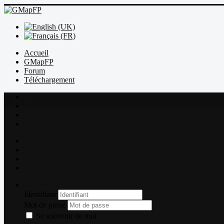
Accueil
GMapFP
Forum
Téléchargement
Index
Sujets récents
Règles
Recherche
Index
Sujets récents
Règles
Recherche
Connexion
Identifiant
Mot de passe
Se souvenir de moi