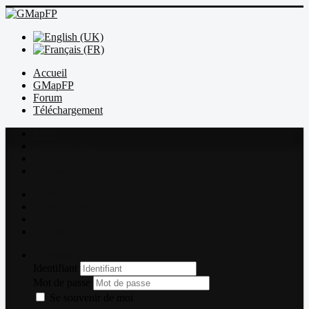
Accueil
GMapFP
Forum
Téléchargement
Index
Sujets récents
Règles
Recherche
Index
Sujets récents
Règles
Recherche
Connexion
Identifiant
Mot de passe
Se souvenir de moi