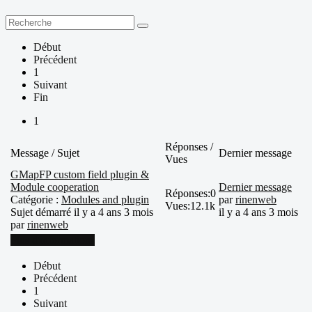
Début
Précédent
1
Suivant
Fin
1
Réponses /
Message / Sujet
Dernier message
Vues
GMapFP custom field plugin &
Module cooperation
Dernier message
Réponses:
0
Catégorie :
Modules and plugin
par
rinenweb
Vues:
12.1k
Sujet démarré il y a 4 ans 3 mois
il y a 4 ans 3 mois
par
rinenweb
Plus d'informations
Début
Précédent
1
Suivant